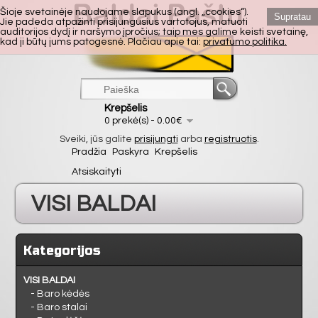
Šioje svetainėje naudojame slapukus (angl. „cookies“).
Supratau
Jie padeda atpažinti prisijungusius vartotojus, matuoti
auditorijos dydį ir naršymo įpročius; taip mes galime keisti svetainę,
kad ji būtų jums patogesnė. Plačiau apie tai:
privatumo politika.
Krepšelis
0 prekė(s) - 0.00€
Sveiki, jūs galite
prisijungti
arba
registruotis
.
Pradžia
Paskyra
Krepšelis
Atsiskaityti
VISI BALDAI
VIRTUVĖ
Kategorijos
SVETAINĖ
VISI BALDAI
- Baro kėdės
- Baro stalai