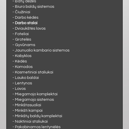
MIEGAMASIS
- Batų dėžės
- Biuro baldų sistemos
- Čiužiniai
VAIKAMS
- Darbo kėdės
- Darbo stalai
- Dviaukštės lovos
PRIEŠKAMBARIS
- Foteliai
- Grotelės
- Gyvūnams
BIURAS
- Jaunuolio kambario sistemos
- Kabyklos
- Kėdės
VONIA
- Komodos
- Kosmetiniai staliukai
- Lauko baldai
- Lentynos
- Lovos
- Miegamojo komplektai
- Miegamojo sistemos
- Minkštasuoliai
- Minkšti kampai
- Minkštų baldų komplektai
- Naktiniai staliukai
- Pakabinamos lentynėlės