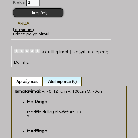
Kiekis:
- ARBA -
Į atmintinę
Pridėti palyginimui
0 atsiliepimai
|
Rašyti atsiliepimą
Dalintis
Aprašymas
Atsiliepimai (0)
Išmatavimai:
A: 76-121cm P: 160cm G: 70cm
Medžiaga
Medžio dulkių plokštė (MDF)
?
Medžiaga