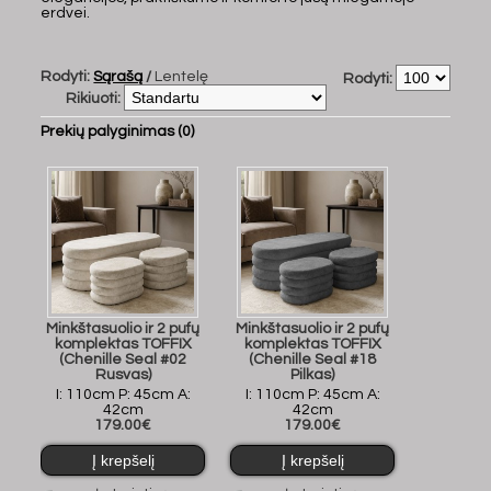
erdvei.
Rodyti:
Sąrašą
/
Lentelę
Rodyti:
Rikiuoti:
Prekių palyginimas (0)
Minkštasuolio ir 2 pufų
Minkštasuolio ir 2 pufų
komplektas TOFFIX
komplektas TOFFIX
(Chenille Seal #02
(Chenille Seal #18
Rusvas)
Pilkas)
I: 110cm P: 45cm A:
I: 110cm P: 45cm A:
42cm
42cm
179.00€
179.00€