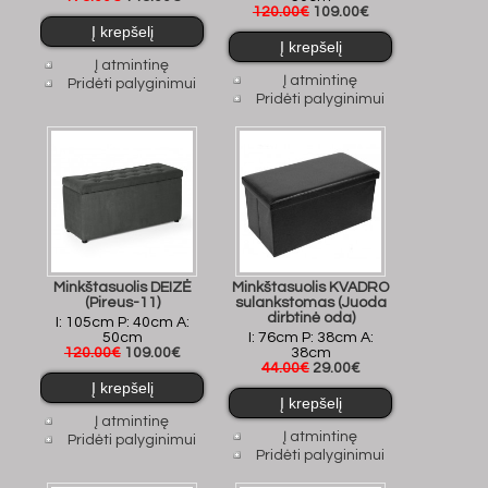
120.00€
109.00€
Į atmintinę
Į atmintinę
Pridėti palyginimui
Pridėti palyginimui
Minkštasuolis DEIZĖ
Minkštasuolis KVADRO
(Pireus-11)
sulankstomas (Juoda
dirbtinė oda)
I: 105cm P: 40cm A:
50cm
I: 76cm P: 38cm A:
120.00€
109.00€
38cm
44.00€
29.00€
Į atmintinę
Į atmintinę
Pridėti palyginimui
Pridėti palyginimui