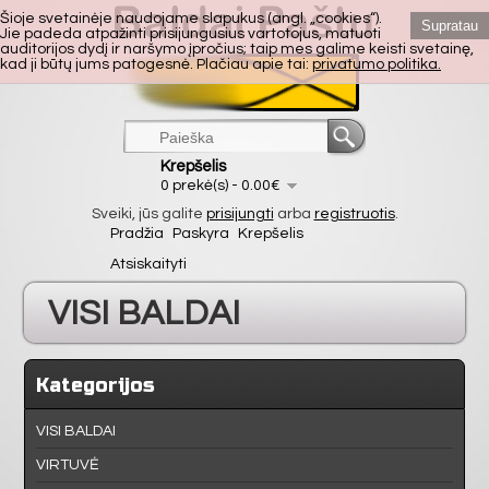
Šioje svetainėje naudojame slapukus (angl. „cookies“).
Supratau
Jie padeda atpažinti prisijungusius vartotojus, matuoti
auditorijos dydį ir naršymo įpročius; taip mes galime keisti svetainę,
kad ji būtų jums patogesnė. Plačiau apie tai:
privatumo politika.
Krepšelis
0 prekė(s) - 0.00€
Sveiki, jūs galite
prisijungti
arba
registruotis
.
Pradžia
Paskyra
Krepšelis
Atsiskaityti
VISI BALDAI
VIRTUVĖ
Kategorijos
SVETAINĖ
VISI BALDAI
VIRTUVĖ