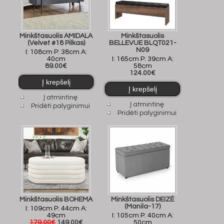
Minkštasuolis AMIDALA
Minkštasuolis
(Velvet #18 Pilkas)
BELLEVUE BLQT021-
N09
I: 108cm P: 38cm A:
40cm
I: 165cm P: 39cm A:
89.00€
58cm
124.00€
Į atmintinę
Į atmintinę
Pridėti palyginimui
Pridėti palyginimui
Minkštasuolis BOHEMA
Minkštasuolis DEIZĖ
(Manila-17)
I: 109cm P: 44cm A:
49cm
I: 105cm P: 40cm A:
179.00€
149.00€
50cm