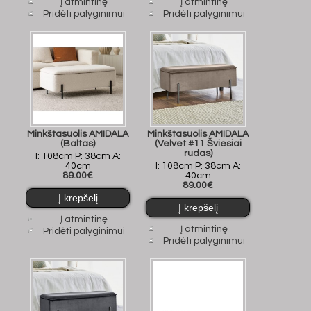
Į atmintinę
Į atmintinę
Pridėti palyginimui
Pridėti palyginimui
Minkštasuolis AMIDALA
Minkštasuolis AMIDALA
(Baltas)
(Velvet #11 Šviesiai
rudas)
I: 108cm P: 38cm A:
40cm
I: 108cm P: 38cm A:
89.00€
40cm
89.00€
Į atmintinę
Į atmintinę
Pridėti palyginimui
Pridėti palyginimui