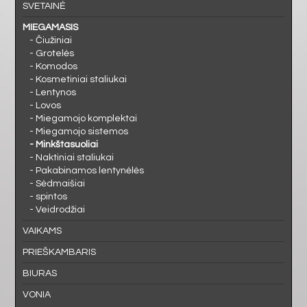
MIEGAMASIS
SVETAINĖ
MIEGAMASIS
VAIKAMS
- Čiužiniai
- Grotelės
- Komodos
PRIEŠKAMBARIS
- Kosmetiniai staliukai
- Lentynos
- Lovos
BIURAS
- Miegamojo komplektai
- Miegamojo sistemos
- Minkštasuoliai
VONIA
- Naktiniai staliukai
- Pakabinamos lentynėlės
- Sėdmaišiai
- spintos
- Veidrodžiai
VAIKAMS
PRIEŠKAMBARIS
BIURAS
VONIA