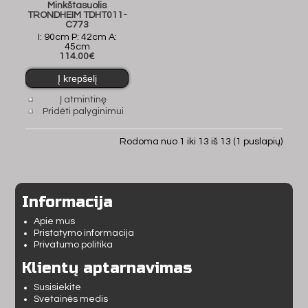
Minkštasuolis
TRONDHEIM TDHT011-
C773
I: 90cm P: 42cm A:
45cm
114.00€
Į atmintinę
Pridėti palyginimui
Rodoma nuo 1 iki 13 iš 13 (1 puslapių)
Informacija
Apie mus
Pristatymo informacija
Privatumo politika
Klientų aptarnavimas
Susisiekite
Svetainės medis