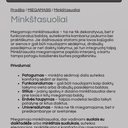
Pradžia
/
MIEGAMASIS
/
Minkštasuoliai
Minkštasuoliai
Miegamojo minkštasuoliai – tai ne tik dekoratyvus, bet ir
funkcionalus baldas, suteikiantis kambariui jaukumo bei
praktiškumo. Jie dažniausiai statomi prie lovos kojūgalio
ar sienos ir gali būti naudojami sėdėjimui, drabužių
pasidėjimui ar net daiktų laikymui, jei turi integruotą talpą.
Minkštasuolis miegamajame papildo interjerą, o kartu
tampa patogiu kasdienės buities pagalbininku.
Privalumai:
Patogumas
– minkšta sėdimoji dalis suteikia
komfortą sėdint ar ilsintis.
Funkcionalumas
– gali būti naudojami kaip daiktų
laikymo vieta arba drabužių pasidėjimo baldas.
Stilius
– įvairių spalvų ir dizaino minkštasuoliai dera
prie lovos ir kitų miegamojo baldų.
Erdvės taupymas
– talpūs modeliai leidžia laikyti
patalynę ar kitus daiktus.
Universalumas
– tinka ne tik miegamajame, bet ir
prieškambaryje ar svetainėje.
Miegamojo minkštasuoliai, dar vadinami
suolais su
daiktadėže
arba
minkštais suoliukais
, suteikia
elegancijos, praktiškumo ir komforto jūsų miegamojo