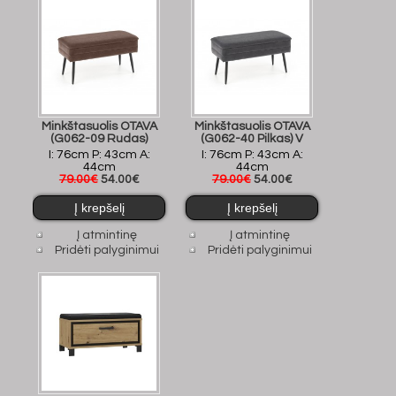
Minkštasuolis OTAVA
Minkštasuolis OTAVA
(G062-09 Rudas)
(G062-40 Pilkas) V
I: 76cm P: 43cm A:
I: 76cm P: 43cm A:
44cm
44cm
79.00€
54.00€
79.00€
54.00€
Į atmintinę
Į atmintinę
Pridėti palyginimui
Pridėti palyginimui