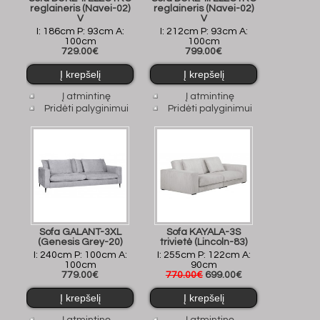
reglaineris (Navei-02)
reglaineris (Navei-02)
V
V
I: 186cm P: 93cm A:
I: 212cm P: 93cm A:
100cm
100cm
729.00€
799.00€
Į atmintinę
Į atmintinę
Pridėti palyginimui
Pridėti palyginimui
Sofa GALANT-3XL
Sofa KAYALA-3S
(Genesis Grey-20)
trivietė (Lincoln-83)
I: 240cm P: 100cm A:
I: 255cm P: 122cm A:
100cm
90cm
779.00€
770.00€
699.00€