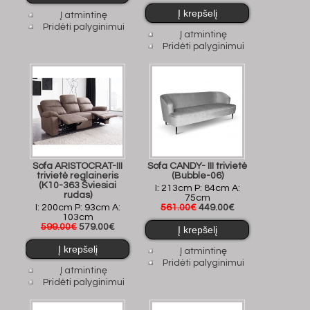
Į atmintinę
Pridėti palyginimui
Į atmintinę
Pridėti palyginimui
Sofa ARISTOCRAT-III
Sofa CANDY- III trivietė
trivietė reglaineris
(Bubble-06)
(K10-363 Šviesiai
I: 213cm P: 84cm A:
rudas)
75cm
I: 200cm P: 93cm A:
561.00€
449.00€
103cm
599.00€
579.00€
Į atmintinę
Pridėti palyginimui
Į atmintinę
Pridėti palyginimui