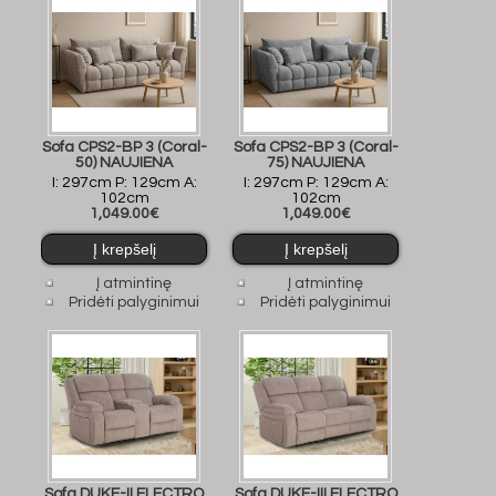
Sofa CPS2-BP 3 (Coral-
Sofa CPS2-BP 3 (Coral-
50) NAUJIENA
75) NAUJIENA
I: 297cm P: 129cm A:
I: 297cm P: 129cm A:
102cm
102cm
1,049.00€
1,049.00€
Į atmintinę
Į atmintinę
Pridėti palyginimui
Pridėti palyginimui
Sofa DUKE-II ELECTRO
Sofa DUKE-III ELECTRO