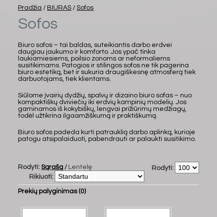
Pradžia
/
BIURAS
/
Sofos
Sofos
Biuro sofos – tai baldas, suteikiantis darbo erdvei
daugiau jaukumo ir komforto. Jos ypač tinka
laukiamiesiems, poilsio zonoms ar neformaliems
susitikimams. Patogios ir stilingos sofos ne tik pagerina
biuro estetiką, bet ir sukuria draugiškesnę atmosferą tiek
darbuotojams, tiek klientams.
Siūlome įvairių dydžių, spalvų ir dizaino biuro sofas – nuo
kompaktiškų dviviečių iki erdvių kampinių modelių. Jos
gaminamos iš kokybiškų, lengvai prižiūrimų medžiagų,
todėl užtikrina ilgaamžiškumą ir praktiškumą.
Biuro sofos padeda kurti patrauklią darbo aplinką, kurioje
patogu atsipalaiduoti, pabendrauti ar palaukti susitikimo.
Rodyti:
Sąrašą
/
Lentelę
Rodyti:
Rikiuoti:
Prekių palyginimas (0)