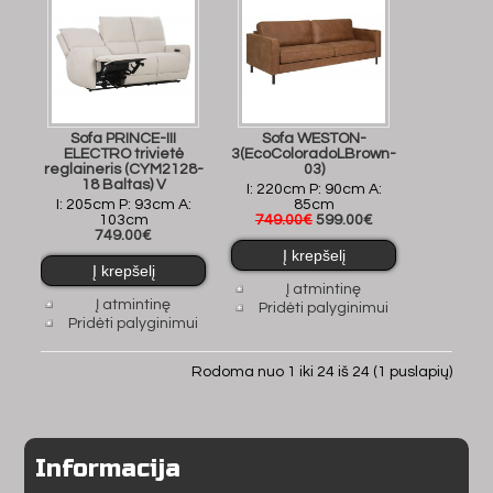
Sofa PRINCE-III
Sofa WESTON-
ELECTRO trivietė
3(EcoColoradoLBrown-
reglaineris (CYM2128-
03)
18 Baltas) V
I: 220cm P: 90cm A:
I: 205cm P: 93cm A:
85cm
103cm
749.00€
599.00€
749.00€
Į atmintinę
Į atmintinę
Pridėti palyginimui
Pridėti palyginimui
Rodoma nuo 1 iki 24 iš 24 (1 puslapių)
Informacija