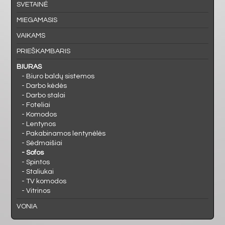
MIEGAMASIS
SVETAINĖ
MIEGAMASIS
VAIKAMS
VAIKAMS
PRIEŠKAMBARIS
PRIEŠKAMBARIS
BIURAS
- Biuro baldų sistemos
- Darbo kėdės
BIURAS
- Darbo stalai
- Foteliai
- Komodos
VONIA
- Lentynos
- Pakabinamos lentynėlės
- Sėdmaišiai
- Sofos
- Spintos
- Staliukai
- TV komodos
- Vitrinos
VONIA