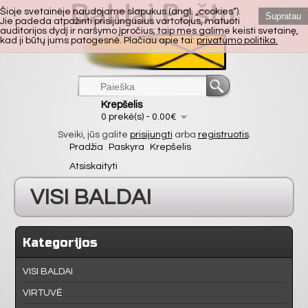
Šioje svetainėje naudojame slapukus (angl. „cookies“).
Supratau
Jie padeda atpažinti prisijungusius vartotojus, matuoti
auditorijos dydį ir naršymo įpročius; taip mes galime keisti svetainę,
kad ji būtų jums patogesnė. Plačiau apie tai:
privatumo politika.
Krepšelis
0 prekė(s) - 0.00€
Sveiki, jūs galite
prisijungti
arba
registruotis
.
Pradžia
Paskyra
Krepšelis
Atsiskaityti
VISI BALDAI
VIRTUVĖ
Kategorijos
SVETAINĖ
VISI BALDAI
VIRTUVĖ