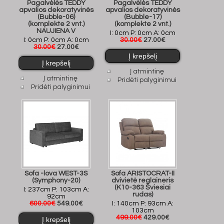
Pagalvėlės TEDDY
Pagalvėlės TEDDY
apvalios dekoratyvinės
apvalios dekoratyvinės
(Bubble-06)
(Bubble-17)
(komplekte 2 vnt.)
(komplekte 2 vnt.)
NAUJIENA V
I: 0cm P: 0cm A: 0cm
I: 0cm P: 0cm A: 0cm
30.00€
27.00€
30.00€
27.00€
Į atmintinę
Į atmintinę
Pridėti palyginimui
Pridėti palyginimui
Sofa -lova WEST-3S
Sofa ARISTOCRAT-II
(Symphony-20)
dvivietė reglaineris
(K10-363 Šviesiai
I: 237cm P: 103cm A:
rudas)
92cm
600.00€
549.00€
I: 140cm P: 93cm A:
103cm
499.00€
429.00€