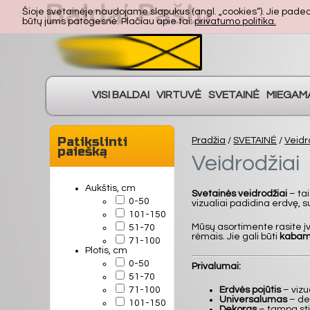
Šioje svetainėje naudojame slapukus (angl. „cookies“). Jie padeda 
būtų jums patogesnė. Plačiau apie tai:
privatumo politika.
VISI BALDAI
VIRTUVĖ
SVETAINĖ
MIEGAM
Patikslinti
Pradžia
/
SVETAINĖ
/
Veidr
paiešką
Veidrodžiai
Aukštis, cm
Svetainės veidrodžiai
– tai
0-50
vizualiai padidina erdvę, s
101-150
Mūsų asortimente rasite įv
51-70
rėmais. Jie gali būti
kabami
71-100
Plotis, cm
0-50
Privalumai:
51-70
71-100
Erdvės pojūtis
– vizu
Universalumas
– der
101-150
Dekoras
– tampa sti