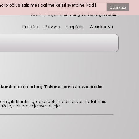
 įpročius; taip mes galime keisti svetainę, kad ji
Supratau
Sveiki, jūs galite
prisijungti
arba
registruotis
.
Pradžia
Paskyra
Krepšelis
Atsiskaityti
isti kambario atmosferą. Tinkamai parinktas veidrodis
rnių iki klasikinių, dekoruotų mediniais ar metaliniais
mažoje, tiek erdvioje svetainėje.