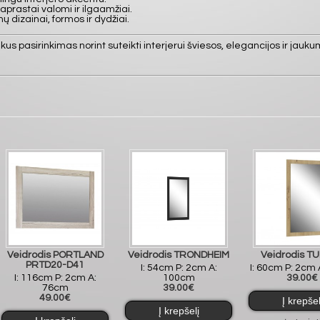
aprastai valomi ir ilgaamžiai.
ų dizainai, formos ir dydžiai.
kus pasirinkimas norint suteikti interjerui šviesos, elegancijos ir jauk
Veidrodis PORTLAND
Veidrodis TRONDHEIM
Veidrodis T
PRTD20-D41
I: 54cm P: 2cm A:
I: 60cm P: 2cm
I: 116cm P: 2cm A:
100cm
39.00€
76cm
39.00€
49.00€