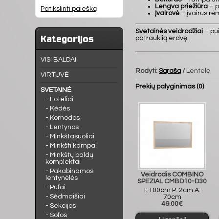
Lengva priežiūra
– p
Patikslinti paiešką
Įvairovė
– įvairūs rėm
Svetainės veidrodžiai
– pui
Kategorijos
patrauklią erdvę.
VISI BALDAI
Rodyti:
Sąrašą
/
Lentelę
VIRTUVĖ
Prekių palyginimas (0)
SVETAINĖ
- Foteliai
- Kėdės
- Komodos
- Lentynos
- Minkštasuoliai
- Minkšti kampai
- Minkštų baldų
komplektai
- Pakabinamos
Veidrodis COMBINO
lentynėlės
SPEZIAL CMBD10-D30
- Pufai
I: 100cm P: 2cm A:
- Sėdmaišiai
70cm
49.00€
- Sekcijos
- Sofos