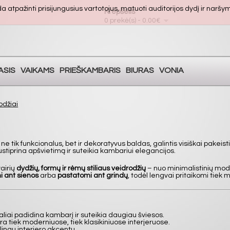
atpažinti prisijungusius vartotojus, matuoti auditorijos dydį ir naršymo
Krepšelis
0 prekė(s) - 0.00€
ASIS
VAIKAMS
PRIEŠKAMBARIS
BIURAS
VONIA
odžiai
 ne tik funkcionalus, bet ir dekoratyvus baldas, galintis visiškai pake
ustiprina apšvietimą ir suteikia kambariui elegancijos.
airių
dydžių, formų ir rėmų stiliaus veidrodžių
– nuo minimalistinių mode
 ant sienos
arba
pastatomi ant grindų
, todėl lengvai pritaikomi tiek 
aliai padidina kambarį ir suteikia daugiau šviesos.
a tiek moderniuose, tiek klasikiniuose interjeruose.
lingu interjero akcentu.