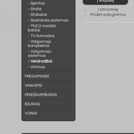
- Spintos
- Stalai
Į atmintinę
- Staliukai
Pridėti palyginimui
- Svetainės sistemos
- TNC2 minkšti
baldai
- TV komodos
- Valgomojo
komplektai
- Valgomojo
sistemos
- Veidrodžiai
- Vitrinos
MIEGAMASIS
VAIKAMS
PRIEŠKAMBARIS
BIURAS
VONIA