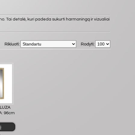
umo. Tai detalė, kuri padeda sukurti harmoningą ir vizualiai
Rikiuoti:
Rodyti:
ULUZA
 A: 96cm