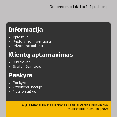
Rodoma nuo 1 iki 1 iš 1 (1 puslapių)
Informacija
Apie mus
Pristatymo informacija
Privatumo politika
Klientų aptarnavimas
Susisiekite
Svetainės medis
Paskyra
Paskyra
Užsakymų istorija
Naujienlaiškis
Alytus Prienai Kaunas Birštonas Lazdijai Varėna Druskininkai
Marijampolė Kalvarija | 2026