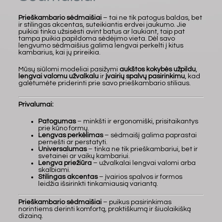
Prieškambario sėdmaišiai
– tai ne tik patogus baldas, bet
ir stilingas akcentas, suteikiantis erdvei jaukumo. Jie
puikiai tinka užsisėsti avint batus ar laukiant, taip pat
tampa puikia papildoma sėdėjimo vieta. Dėl savo
lengvumo sėdmaišius galima lengvai perkelti į kitus
kambarius, kai jų prireikia.
Mūsų siūlomi modeliai pasižymi
aukštos kokybės užpildu
,
lengvai valomu užvalkalu
ir
įvairių spalvų pasirinkimu
, kad
galėtumėte priderinti prie savo prieškambario stiliaus.
Privalumai:
Patogumas
– minkšti ir ergonomiški, prisitaikantys
prie kūno formų.
Lengvas perkėlimas
– sėdmaišį galima paprastai
pernešti ar perstatyti.
Universalumas
– tinka ne tik prieškambariui, bet ir
svetainei ar vaikų kambariui.
Lengva priežiūra
– užvalkalai lengvai valomi arba
skalbiami.
Stilingas akcentas
– įvairios spalvos ir formos
leidžia išsirinkti tinkamiausią variantą.
Prieškambario sėdmaišiai
– puikus pasirinkimas
norintiems derinti komfortą, praktiškumą ir šiuolaikišką
dizainą.