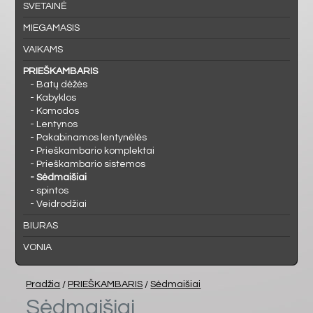
MIEGAMASIS
SVETAINĖ
MIEGAMASIS
VAIKAMS
VAIKAMS
PRIEŠKAMBARIS
PRIEŠKAMBARIS
- Batų dėžės
- Kabyklos
- Komodos
BIURAS
- Lentynos
- Pakabinamos lentynėlės
- Prieškambario komplektai
VONIA
- Prieškambario sistemos
- Sėdmaišiai
- spintos
- Veidrodžiai
BIURAS
VONIA
Pradžia
/
PRIEŠKAMBARIS
/
Sėdmaišiai
Sėdmaišiai