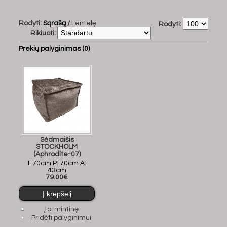
Rodyti:
Sąrašą
/
Lentelę
Rodyti:
Rikiuoti:
Prekių palyginimas (0)
Sėdmaišis
STOCKHOLM
(Aphrodite-07)
I: 70cm P: 70cm A:
43cm
79.00€
Į atmintinę
Pridėti palyginimui