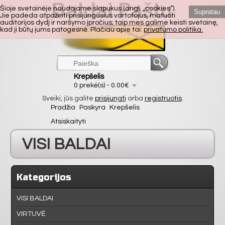
Šioje svetainėje naudojame slapukus (angl. „cookies“).
Supratau
Jie padeda atpažinti prisijungusius vartotojus, matuoti
auditorijos dydį ir naršymo įpročius; taip mes galime keisti svetainę,
kad ji būtų jums patogesnė. Plačiau apie tai:
privatumo politika.
Krepšelis
0 prekė(s) - 0.00€
Sveiki, jūs galite
prisijungti
arba
registruotis
.
Pradžia
Paskyra
Krepšelis
Atsiskaityti
VISI BALDAI
VIRTUVĖ
Kategorijos
SVETAINĖ
VISI BALDAI
VIRTUVĖ