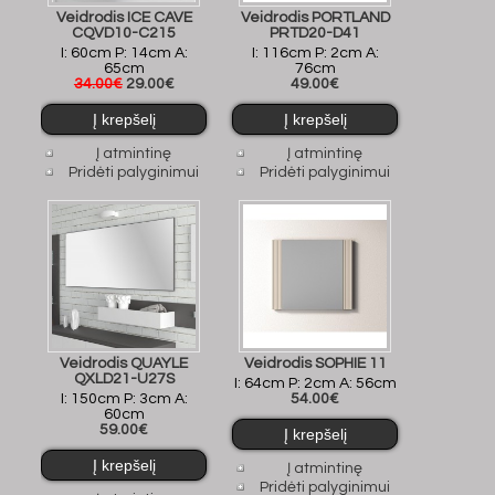
Veidrodis ICE CAVE
Veidrodis PORTLAND
CQVD10-C215
PRTD20-D41
I: 60cm P: 14cm A:
I: 116cm P: 2cm A:
65cm
76cm
34.00€
29.00€
49.00€
Į atmintinę
Į atmintinę
Pridėti palyginimui
Pridėti palyginimui
Veidrodis QUAYLE
Veidrodis SOPHIE 11
QXLD21-U27S
I: 64cm P: 2cm A: 56cm
I: 150cm P: 3cm A:
54.00€
60cm
59.00€
Į atmintinę
Pridėti palyginimui