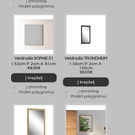
Į atmintinę
Pridėti palyginimui
Veidrodis SOPHIE 21
Veidrodis TRONDHEIM
I: 53cm P: 2cm A: 61cm
I: 54cm P: 2cm A:
49.00€
100cm
39.00€
Į atmintinę
Į atmintinę
Pridėti palyginimui
Pridėti palyginimui