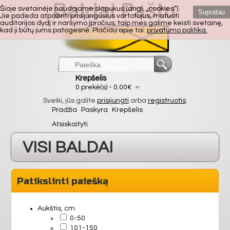
Šioje svetainėje naudojame slapukus (angl. „cookies“).
Supratau
Jie padeda atpažinti prisijungusius vartotojus, matuoti
auditorijos dydį ir naršymo įpročius; taip mes galime keisti svetainę,
kad ji būtų jums patogesnė. Plačiau apie tai:
privatumo politika.
Krepšelis
0 prekė(s) - 0.00€
Sveiki, jūs galite
prisijungti
arba
registruotis
.
Pradžia
Paskyra
Krepšelis
Atsiskaityti
VISI BALDAI
VIRTUVĖ
Patikslinti paiešką
SVETAINĖ
Aukštis, cm
0-50
101-150