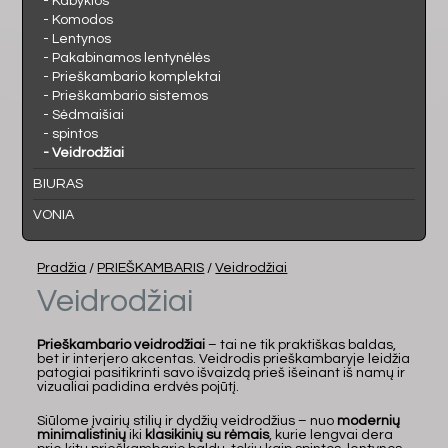
- Kabyklos
- Komodos
- Lentynos
- Pakabinamos lentynėlės
- Prieškambario komplektai
- Prieškambario sistemos
- Sėdmaišiai
- spintos
- Veidrodžiai
BIURAS
VONIA
Pradžia
/
PRIEŠKAMBARIS
/
Veidrodžiai
Veidrodžiai
Prieškambario veidrodžiai
– tai ne tik praktiškas baldas,
bet ir interjero akcentas. Veidrodis prieškambaryje leidžia
patogiai pasitikrinti savo išvaizdą prieš išeinant iš namų ir
vizualiai padidina erdvės pojūtį.
Siūlome įvairių stilių ir dydžių veidrodžius – nuo
modernių
minimalistinių
iki
klasikinių su rėmais
, kurie lengvai dera