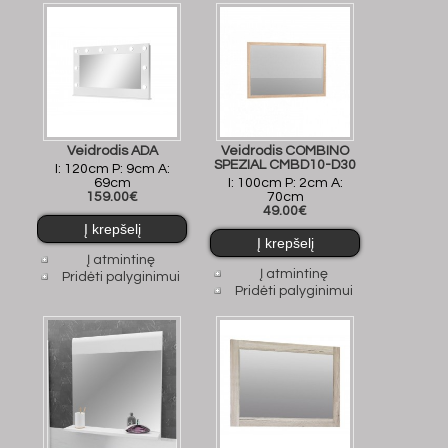
Veidrodis ADA
Veidrodis COMBINO
SPEZIAL CMBD10-D30
I: 120cm P: 9cm A:
69cm
I: 100cm P: 2cm A:
159.00€
70cm
49.00€
Į atmintinę
Į atmintinę
Pridėti palyginimui
Pridėti palyginimui