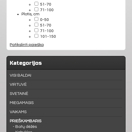
MIEGAMASIS
51-70
71-100
Plotis, cm
VAIKAMS
0-50
51-70
71-100
PRIEŠKAMBARIS
101-150
Patikslinti paiešką
BIURAS
Kategorijos
VONIA
VISI BALDAI
VIRTUVĖ
SVETAINĖ
MIEGAMASIS
VAIKAMS
PRIEŠKAMBARIS
- Batų dėžės