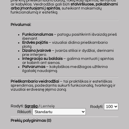
prie kitų prieškambario baldų, tokių kaip spintos, lentynos
ar kabyk­los. Veidrodžiai gali būti
stalviršiuose, pakabinami
arba įmontuojami į spintas
, suteikiant maksimalų
funkcionalumą ir estetiką.
Privalumai:
Funkcionalumas
– patogu pasitikrinti išvaizdą prieš
išeinant.
Erdvės pojūtis
– vizualiai didina prieškambario
plotą.
Dizaino įvairovė
– įvairūs stiliai ir dydžiai, derinami
prie interjero.
Integracija su baldais
– galima montuoti į spintas
ar kabinti ant sienos.
Patvarumas
– kokybiškos medžiagos užtikrina
ilgalaikį naudojimą.
Prieškambario veidrodžiai
– tai praktiškas ir estetiškas
sprendimas, padedantis sukurti funkcionalią, tvarkingą ir
vizualiai erdvesnę įėjimo zoną.
Rodyti:
Sąrašą
/
Lentelę
Rodyti:
Rikiuoti:
Prekių palyginimas (0)