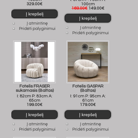
329.00€
100cm
169.00€
149.00€
Į atmintinę
Į atmintinę
Pridėti palyginimui
Pridėti palyginimui
Fotelis FRASER
Fotelis GASPAR
sukamasis (Baltas)
(Baltas)
I: 82cm P: 83cm A:
I: 91cm P: 95cm A:
65cm
61cm
199.00€
179.00€
Į atmintinę
Į atmintinę
Pridėti palyginimui
Pridėti palyginimui