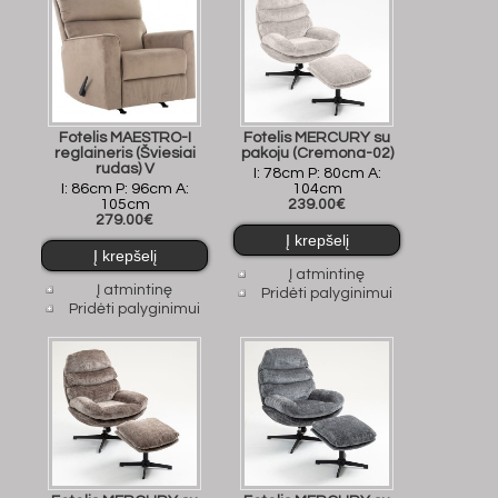
Fotelis MAESTRO-I
Fotelis MERCURY su
reglaineris (Šviesiai
pakoju (Cremona-02)
rudas) V
I: 78cm P: 80cm A:
I: 86cm P: 96cm A:
104cm
105cm
239.00€
279.00€
Į atmintinę
Į atmintinę
Pridėti palyginimui
Pridėti palyginimui