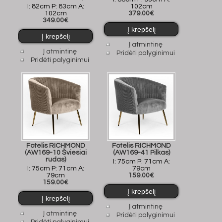
I: 82cm P: 83cm A:
102cm
102cm
379.00€
349.00€
Į atmintinę
Į atmintinę
Pridėti palyginimui
Pridėti palyginimui
Fotelis RICHMOND
Fotelis RICHMOND
(AW169-10 Šviesiai
(AW169-41 Pilkas)
rudas)
I: 75cm P: 71cm A:
I: 75cm P: 71cm A:
79cm
79cm
159.00€
159.00€
Į atmintinę
Į atmintinę
Pridėti palyginimui