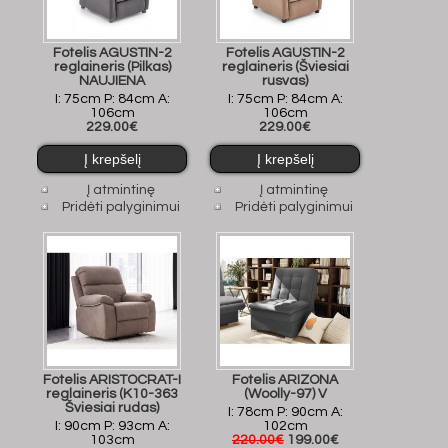
Fotelis AGUSTIN-2
Fotelis AGUSTIN-2
reglaineris (Pilkas)
reglaineris (Šviesiai
NAUJIENA
rusvas)
I: 75cm P: 84cm A:
I: 75cm P: 84cm A:
106cm
106cm
229.00€
229.00€
Į atmintinę
Į atmintinę
Pridėti palyginimui
Pridėti palyginimui
Fotelis ARISTOCRAT-I
Fotelis ARIZONA
reglaineris (K10-363
(Woolly-97) V
Šviesiai rudas)
I: 78cm P: 90cm A:
I: 90cm P: 93cm A:
102cm
103cm
220.00€
199.00€