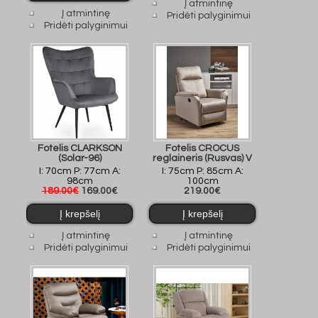
Į atmintinę
Į atmintinę
Pridėti palyginimui
Pridėti palyginimui
Fotelis CLARKSON
Fotelis CROCUS
(Solar-96)
reglaineris (Rusvas) V
I: 70cm P: 77cm A:
I: 75cm P: 85cm A:
98cm
100cm
189.00€
169.00€
219.00€
Į atmintinę
Į atmintinę
Pridėti palyginimui
Pridėti palyginimui