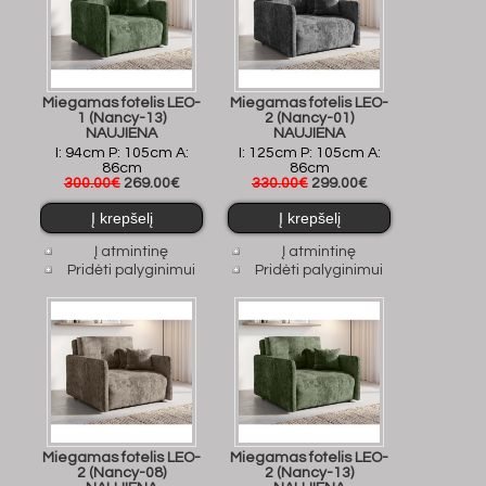
Miegamas fotelis LEO-
Miegamas fotelis LEO-
1 (Nancy-13)
2 (Nancy-01)
NAUJIENA
NAUJIENA
I: 94cm P: 105cm A:
I: 125cm P: 105cm A:
86cm
86cm
300.00€
269.00€
330.00€
299.00€
Į atmintinę
Į atmintinę
Pridėti palyginimui
Pridėti palyginimui
Miegamas fotelis LEO-
Miegamas fotelis LEO-
2 (Nancy-08)
2 (Nancy-13)