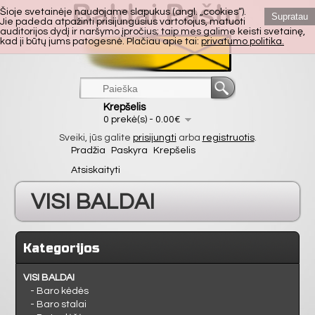
Šioje svetainėje naudojame slapukus (angl. „cookies“).
Supratau
Jie padeda atpažinti prisijungusius vartotojus, matuoti
auditorijos dydį ir naršymo įpročius; taip mes galime keisti svetainę,
kad ji būtų jums patogesnė. Plačiau apie tai:
privatumo politika.
Krepšelis
0 prekė(s) - 0.00€
Sveiki, jūs galite
prisijungti
arba
registruotis
.
Pradžia
Paskyra
Krepšelis
Atsiskaityti
VISI BALDAI
VIRTUVĖ
Kategorijos
SVETAINĖ
VISI BALDAI
- Baro kėdės
- Baro stalai