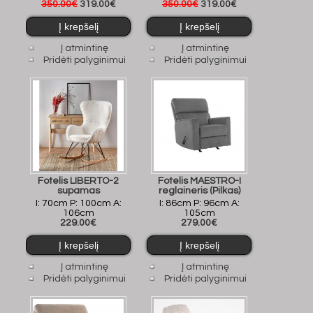
350.00€
319.00€
350.00€
319.00€
Į atmintinę
Į atmintinę
Pridėti palyginimui
Pridėti palyginimui
Fotelis LIBERTO-2
Fotelis MAESTRO-I
supamas
reglaineris (Pilkas)
I: 70cm P: 100cm A:
I: 86cm P: 96cm A:
106cm
105cm
229.00€
279.00€
Į atmintinę
Į atmintinę
Pridėti palyginimui
Pridėti palyginimui