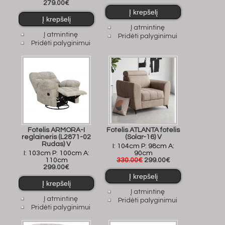
279.00€
Į atmintinę
Į atmintinę
Pridėti palyginimui
Pridėti palyginimui
Fotelis ARMORA-I
Fotelis ATLANTA fotelis
reglaineris (L2871-02
(Solar-16) V
Rudas) V
I: 104cm P: 98cm A:
I: 103cm P: 100cm A:
90cm
110cm
330.00€
299.00€
299.00€
Į atmintinę
Į atmintinę
Pridėti palyginimui
Pridėti palyginimui