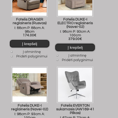
Fotelis DRAGER
Fotelis DUKE-I
reglaineris (Rusvas)
ELECTRO reglaineris
(Navei-02)
I: 88cm P: 88cm A:
98cm
I: 98cm P: 93cm A:
174.00€
100cm
379.00€
Į atmintinę
Į atmintinę
Pridėti palyginimui
Pridėti palyginimui
Fotelis DUKE-I
Fotelis EVERTON
reglaineris (Navei-02)
sukamasis (AW169-41
Pilkas)
I: 98cm P: 93cm A:
100cm
I: 67cm P: 73cm A: