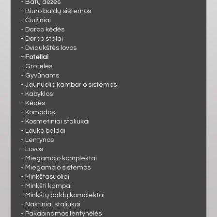
MIEGAMASIS
- Batų dėžės
- Biuro baldų sistemos
- Čiužiniai
VAIKAMS
- Darbo kėdės
- Darbo stalai
- Dviaukštės lovos
PRIEŠKAMBARIS
- Foteliai
- Grotelės
- Gyvūnams
BIURAS
- Jaunuolio kambario sistemos
- Kabyklos
- Kėdės
VONIA
- Komodos
- Kosmetiniai staliukai
- Lauko baldai
- Lentynos
- Lovos
- Miegamojo komplektai
- Miegamojo sistemos
- Minkštasuoliai
- Minkšti kampai
- Minkštų baldų komplektai
- Naktiniai staliukai
- Pakabinamos lentynėlės