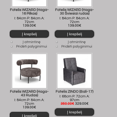
Fotelis WIZARD (Haga-
Fotelis WIZARD (Haga-
16 Pilkas)
30 Šviesiai rudas)
I: 84cm P: 84cm A:
I: 84cm P: 84cm A:
72cm
72cm
139.00€
139.00€
Į atmintinę
Į atmintinę
Pridėti palyginimui
Pridėti palyginimui
Fotelis WIZARD (Haga-
Fotelis ZINDO (Bali-17)
43 Rudas)
I: 68cm P: 72cm A:
I: 84cm P: 84cm A:
97cm
72cm
350.00€
329.00€
139.00€