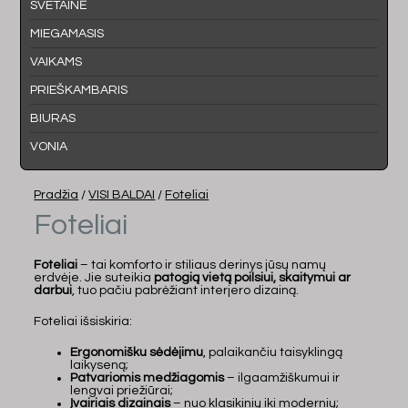
SVETAINĖ
MIEGAMASIS
VAIKAMS
PRIEŠKAMBARIS
BIURAS
VONIA
Pradžia
/
VISI BALDAI
/
Foteliai
Foteliai
Foteliai
– tai komforto ir stiliaus derinys jūsų namų
erdvėje. Jie suteikia
patogią vietą poilsiui, skaitymui ar
darbui
, tuo pačiu pabrėžiant interjero dizainą.
Foteliai išsiskiria:
Ergonomišku sėdėjimu
, palaikančiu taisyklingą
laikyseną;
Patvariomis medžiagomis
– ilgaamžiškumui ir
lengvai priežiūrai;
Įvairiais dizainais
– nuo klasikinių iki modernių;