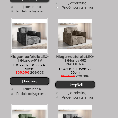
Į atmintinę
Į atmintinę
Pridėti palyginimui
Pridėti palyginimui
Miegamas fotelis LEO-
Miegamas fotelis LEO-
1 (Nancy-01) V
1 (Nancy-08)
NAUJIENA
I: 94cm P: 105cm A:
86cm
I: 94cm P: 105cm A:
300.00€
269.00€
86cm
300.00€
269.00€
Į atmintinę
Į atmintinę
Pridėti palyginimui
Pridėti palyginimui