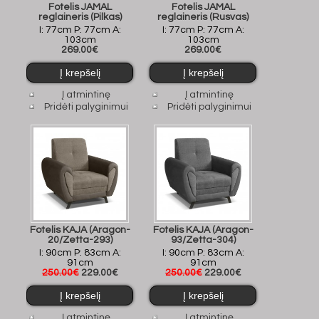
Fotelis JAMAL
Fotelis JAMAL
reglaineris (Pilkas)
reglaineris (Rusvas)
I: 77cm P: 77cm A:
I: 77cm P: 77cm A:
103cm
103cm
269.00€
269.00€
Į atmintinę
Į atmintinę
Pridėti palyginimui
Pridėti palyginimui
Fotelis KAJA (Aragon-
Fotelis KAJA (Aragon-
20/Zetta-293)
93/Zetta-304)
I: 90cm P: 83cm A:
I: 90cm P: 83cm A:
91cm
91cm
250.00€
229.00€
250.00€
229.00€
Į atmintinę
Į atmintinę