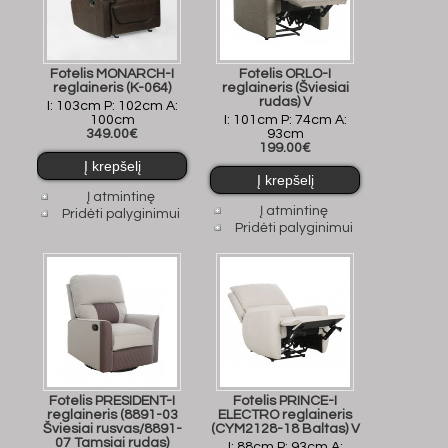
Fotelis MONARCH-I
Fotelis ORLO-I
reglaineris (K-064)
reglaineris (Šviesiai
rudas) V
I: 103cm P: 102cm A:
100cm
I: 101cm P: 74cm A:
349.00€
93cm
199.00€
Į atmintinę
Į atmintinę
Pridėti palyginimui
Pridėti palyginimui
Fotelis PRESIDENT-I
Fotelis PRINCE-I
reglaineris (8891-03
ELECTRO reglaineris
Šviesiai rusvas/8891-
(CYM2128-18 Baltas) V
07 Tamsiai rudas)
I: 88cm P: 93cm A: