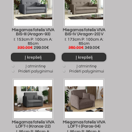
Miegamas fotelis VIVA
Miegamas fotelis VIVA
BIS-III (Aragon-93)
BIS-IV (Aragon-20) V
I: 153cm P: 100cm A:
I: 173cm P: 100cm A:
85cm
85cm
330.00€
299.00€
380.00€
349.00€
Į atmintinę
Į atmintinę
Pridėti palyginimui
Pridėti palyginimui
Miegamas fotelis VIVA
Miegamas fotelis VIVA
LOFT-I (Kronos-22)
LOFT-I (Paros-04)
I: 95cm P: 98cm A:
I: 95cm P: 98cm A: