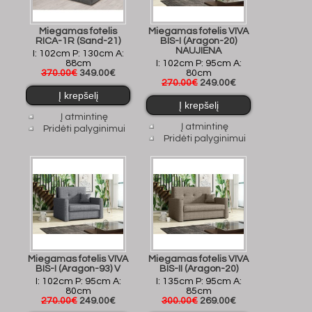
Miegamas fotelis
Miegamas fotelis VIVA
RICA-1R (Sand-21)
BIS-I (Aragon-20)
NAUJIENA
I: 102cm P: 130cm A:
88cm
I: 102cm P: 95cm A:
370.00€
349.00€
80cm
270.00€
249.00€
Į atmintinę
Į atmintinę
Pridėti palyginimui
Pridėti palyginimui
Miegamas fotelis VIVA
Miegamas fotelis VIVA
BIS-I (Aragon-93) V
BIS-II (Aragon-20)
I: 102cm P: 95cm A:
I: 135cm P: 95cm A:
80cm
85cm
270.00€
249.00€
300.00€
269.00€