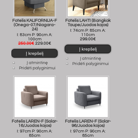
Fotelis KALIFORNIJA-F
Fotelis LAHTI (Bangkok
(Onega-07/Niagara-
Taupe/Juodos kojos)
24)
I: 74cm P: 85cm A:
I: 83cm P: 90cm A:
110cm
100cm
299.00€
250.00€
229.00€
Į atmintinę
Į atmintinę
Pridėti palyginimui
Pridėti palyginimui
Fotelis LAREN-F (Solar-
Fotelis LAREN-F (Solar-
16/Juodos kojos)
96/Juodos kojos)
I: 97cm P: 90cm A:
I: 97cm P: 90cm A:
85cm
85cm