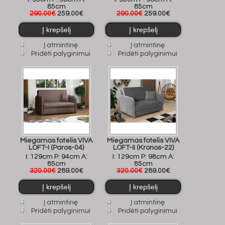
85cm
85cm
290.00€
259.00€
290.00€
259.00€
Į atmintinę
Į atmintinę
Pridėti palyginimui
Pridėti palyginimui
Miegamas fotelis VIVA
Miegamas fotelis VIVA
LOFT-I (Paros-04)
LOFT-II (Kronos-22)
I: 129cm P: 94cm A:
I: 129cm P: 98cm A:
85cm
85cm
320.00€
289.00€
320.00€
289.00€
Į atmintinę
Į atmintinę
Pridėti palyginimui
Pridėti palyginimui