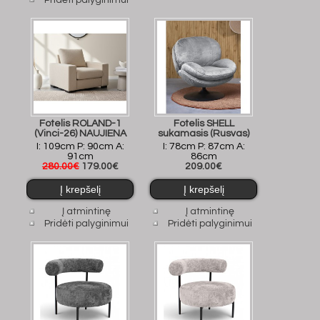
Pridėti palyginimui
Fotelis ROLAND-1
Fotelis SHELL
(Vinci-26) NAUJIENA
sukamasis (Rusvas)
I: 109cm P: 90cm A:
I: 78cm P: 87cm A:
91cm
86cm
280.00€
179.00€
209.00€
Į atmintinę
Į atmintinę
Pridėti palyginimui
Pridėti palyginimui