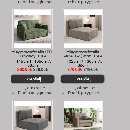
Pridėti palyginimui
Pridėti palyginimui
Miegamas fotelis LEO-
Miegamas fotelis
3 (Nancy-13) V
RICA-1R (Sand-16) V
I: 145cm P: 105cm A:
I: 102cm P: 130cm A:
86cm
88cm
360.00€
329.00€
370.00€
349.00€
Į atmintinę
Į atmintinę
Pridėti palyginimui
Pridėti palyginimui