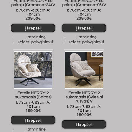
Fotelis MERCURY su
Fotelis MERCURY su
pakoju (Cremona-24) V
pakoju (Cremona-95) V
I: 78cm P: 80cm A:
I: 78cm P: 80cm A:
104cm
104cm
239.00€
239.00€
Į atmintinę
Į atmintinę
Pridėti palyginimui
Pridėti palyginimui
Fotelis MERRY-2
Fotelis MERRY-2
sukamasis (Baltas)
sukamasis (Šviesiai
rusvas) V
I: 73cm P: 83cm A:
101cm
I: 73cm P: 83cm A:
189.00€
101cm
189.00€
Į atmintinę