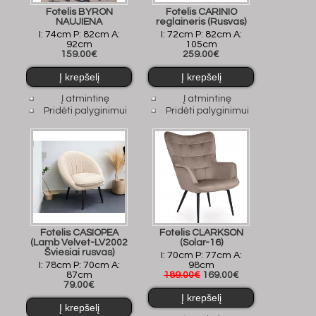
Fotelis BYRON
Fotelis CARINIO
NAUJIENA
reglaineris (Rusvas)
I: 74cm P: 82cm A:
I: 72cm P: 82cm A:
92cm
105cm
159.00€
259.00€
Į atmintinę
Į atmintinę
Pridėti palyginimui
Pridėti palyginimui
Fotelis CASIOPEA
Fotelis CLARKSON
(Lamb Velvet-LV2002
(Solar-16)
Šviesiai rusvas)
I: 70cm P: 77cm A:
I: 78cm P: 70cm A:
98cm
87cm
189.00€
169.00€
79.00€