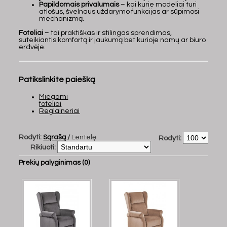
Papildomais privalumais
– kai kurie modeliai turi
atlošus, švelnaus uždarymo funkcijas ar sūpimosi
mechanizmą.
Foteliai
– tai praktiškas ir stilingas sprendimas,
suteikiantis komfortą ir jaukumą bet kurioje namų ar biuro
erdvėje.
Patikslinkite paiešką
Miegami
foteliai
Reglaineriai
Rodyti:
Sąrašą
/
Lentelę
Rodyti:
Rikiuoti:
Prekių palyginimas (0)