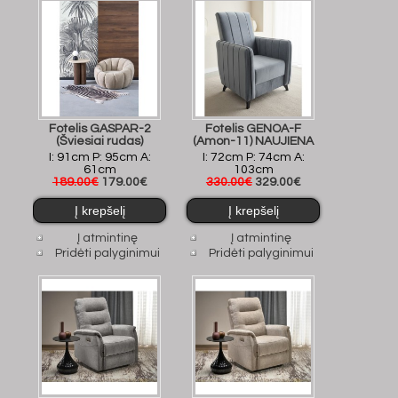
Fotelis GASPAR-2
Fotelis GENOA-F
(Šviesiai rudas)
(Amon-11) NAUJIENA
I: 91cm P: 95cm A:
I: 72cm P: 74cm A:
61cm
103cm
189.00€
179.00€
330.00€
329.00€
Į atmintinę
Į atmintinę
Pridėti palyginimui
Pridėti palyginimui