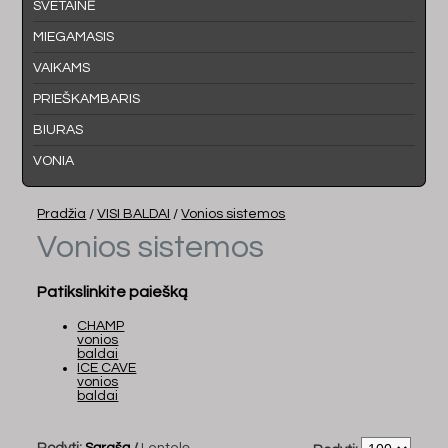
SVETAINĖ
MIEGAMASIS
VAIKAMS
PRIEŠKAMBARIS
BIURAS
VONIA
Pradžia
/
VISI BALDAI
/
Vonios sistemos
Vonios sistemos
Patikslinkite paiešką
CHAMP
vonios
baldai
ICE CAVE
vonios
baldai