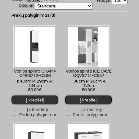
Rodyti:
Sąrašą
/
Lentelę
Rodyti:
Rikiuoti:
Prekių palyginimas (0)
Vonios spinta CHAMP
Vonios spinta ICE CAVE
CMPS712-C286
CQVS711-C857
I: 40cm P: 29cm A:
I: 30cm P: 26cm A:
184cm
182cm
89.00€
89.00€
Į atmintinę
Į atmintinę
Pridėti palyginimui
Pridėti palyginimui