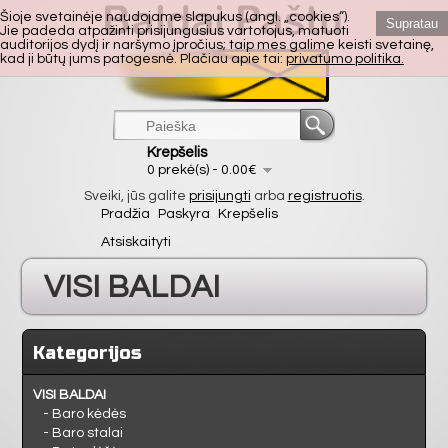
Šioje svetainėje naudojame slapukus (angl. „cookies“).
Supratau
Jie padeda atpažinti prisijungusius vartotojus, matuoti
auditorijos dydį ir naršymo įpročius; taip mes galime keisti svetainę,
kad ji būtų jums patogesnė. Plačiau apie tai:
privatumo politika.
Krepšelis
0 prekė(s) - 0.00€
Sveiki, jūs galite
prisijungti
arba
registruotis
.
Pradžia
Paskyra
Krepšelis
Atsiskaityti
VISI BALDAI
VIRTUVĖ
Kategorijos
SVETAINĖ
VISI BALDAI
- Baro kėdės
- Baro stalai