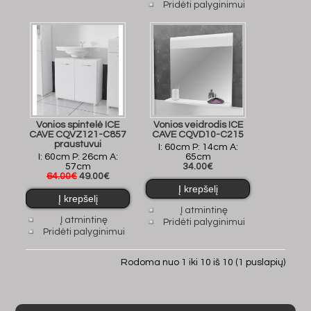
Pridėti palyginimui
Vonios spintelė ICE
Vonios veidrodis ICE
CAVE CQVZ121-C857
CAVE CQVD10-C215
praustuvui
I: 60cm P: 14cm A:
I: 60cm P: 26cm A:
65cm
57cm
34.00€
64.00€
49.00€
Į atmintinę
Į atmintinę
Pridėti palyginimui
Pridėti palyginimui
Rodoma nuo 1 iki 10 iš 10 (1 puslapių)