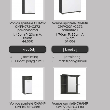
Vonios spintelė CHAMP
Vonios spintelė CHAMP
CMPH072-C272
CMPK021-C272
pakabinama
praustuvui
I: 40cm P: 23cm A:
I: 70cm P: 29cm A:
69cm
62cm
44.00€
84.00€
Į atmintinę
Į atmintinę
Pridėti palyginimui
Pridėti palyginimui
Vonios spintelė CHAMP
Vonios spintelė CHAMP
CMPK072-C286
CMPV063-U41 su