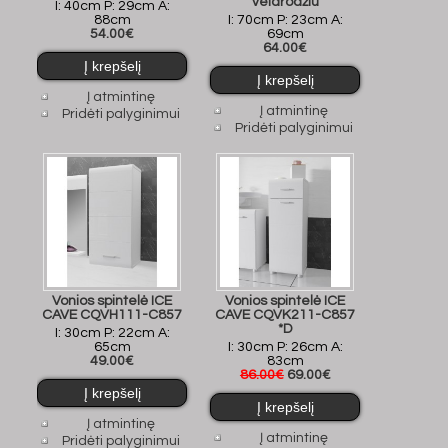
veidrodžiu
I: 40cm P: 29cm A:
88cm
I: 70cm P: 23cm A:
54.00€
69cm
64.00€
Į atmintinę
Į atmintinę
Pridėti palyginimui
Pridėti palyginimui
Vonios spintelė ICE
Vonios spintelė ICE
CAVE CQVH111-C857
CAVE CQVK211-C857
*D
I: 30cm P: 22cm A:
65cm
I: 30cm P: 26cm A:
49.00€
83cm
86.00€
69.00€
Į atmintinę
Į atmintinę
Pridėti palyginimui