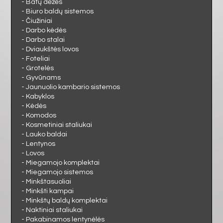
MIEGAMASIS
- Batų dėžės
- Biuro baldų sistemos
- Čiužiniai
VAIKAMS
- Darbo kėdės
- Darbo stalai
- Dviaukštės lovos
PRIEŠKAMBARIS
- Foteliai
- Grotelės
- Gyvūnams
BIURAS
- Jaunuolio kambario sistemos
- Kabyklos
- Kėdės
VONIA
- Komodos
- Kosmetiniai staliukai
- Lauko baldai
- Lentynos
- Lovos
- Miegamojo komplektai
- Miegamojo sistemos
- Minkštasuoliai
- Minkšti kampai
- Minkštų baldų komplektai
- Naktiniai staliukai
- Pakabinamos lentynėlės