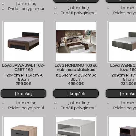
Į atmintinę
Į atmintinę
Į atmint
Pridėti palyginimui
Pridėti palyginimui
Pridėti paly
Lova JAWA JWL1162-
Lova RONDINO 160 su
Lova WENEC
C587 160
naktiniais staliukais
lova 16
I: 204cm P: 164cm A:
I: 264cm P: 237cm A:
I: 209cm P: 1
99cm
88cm
91cm
289.00€
499.00€
234.00
Į atmintinę
Į atmintinę
Į atmint
Pridėti palyginimui
Pridėti palyginimui
Pridėti paly