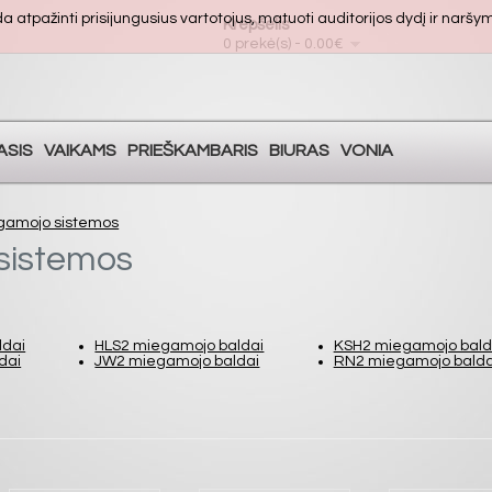
atpažinti prisijungusius vartotojus, matuoti auditorijos dydį ir naršymo
Krepšelis
0 prekė(s) - 0.00€
ASIS
VAIKAMS
PRIEŠKAMBARIS
BIURAS
VONIA
gamojo sistemos
sistemos
ldai
HLS2 miegamojo baldai
KSH2 miegamojo bald
dai
JW2 miegamojo baldai
RN2 miegamojo balda