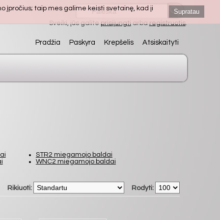
 įpročius; taip mes galime keisti svetainę, kad ji
Supratau
Sveiki, jūs galite
prisijungti
arba
registruotis
.
Pradžia
Paskyra
Krepšelis
Atsiskaityti
ai
STR2 miegamojo baldai
i
WNC2 miegamojo baldai
Rikiuoti:
Rodyti: