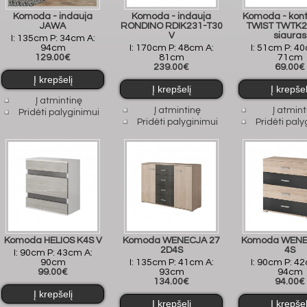
Komoda - indauja
Komoda - indauja
Komoda - kont
JAWA
RONDINO RDIK231-T30
TWIST TWTK2
V
siauras
I: 135cm P: 34cm A:
94cm
I: 170cm P: 48cm A:
I: 51cm P: 4
129.00€
81cm
71cm
239.00€
69.00€
Į atmintinę
Į atmintinę
Į atmint
Pridėti palyginimui
Pridėti palyginimui
Pridėti paly
Komoda HELIOS K4S V
Komoda WENECJA 27
Komoda WENE
2D4S
4S
I: 90cm P: 43cm A:
90cm
I: 135cm P: 41cm A:
I: 90cm P: 4
99.00€
93cm
94cm
134.00€
94.00€