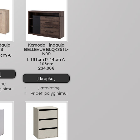
dauja
Komoda - indauja
4S
BELLEVUE BLQK351L-
N09
2cm A:
I: 161cm P: 44cm A:
€
108cm
234.00€
inę
Į atmintinę
ginimui
Pridėti palyginimui