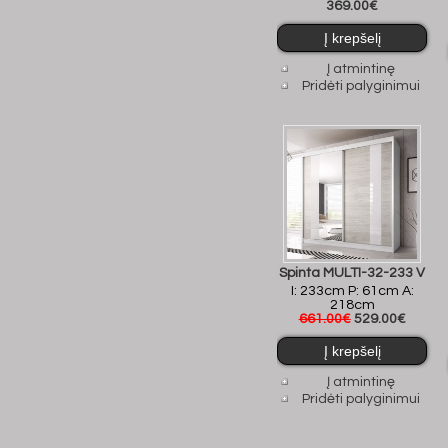
369.00€
Į atmintinę
Pridėti palyginimui
Spinta MULTI-32-233 V
I: 233cm P: 61cm A:
218cm
661.00€
529.00€
Į atmintinę
Pridėti palyginimui