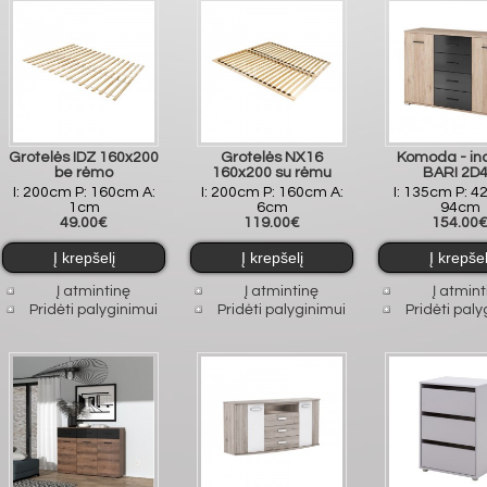
Grotelės IDZ 160x200
Grotelės NX16
Komoda - in
be rėmo
160x200 su rėmu
BARI 2D
I: 200cm P: 160cm A:
I: 200cm P: 160cm A:
I: 135cm P: 4
1cm
6cm
94cm
49.00€
119.00€
154.00
Į atmintinę
Į atmintinę
Į atmint
Pridėti palyginimui
Pridėti palyginimui
Pridėti paly