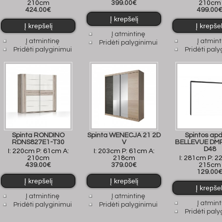
210cm
399.00€
210cm
424.00€
499.00
Į atmintinę
Į atmintinę
Į atmint
Pridėti palyginimui
Pridėti palyginimui
Pridėti paly
Spinta RONDINO
Spinta WENECJA 21 2D
Spintos apd
RDNS827E1-T30
V
BELLEVUE DM
D48
I: 220cm P: 61cm A:
I: 203cm P: 61cm A:
210cm
218cm
I: 281cm P: 2
439.00€
379.00€
215cm
129.00
Į atmintinę
Į atmintinę
Į atmint
Pridėti palyginimui
Pridėti palyginimui
Pridėti paly