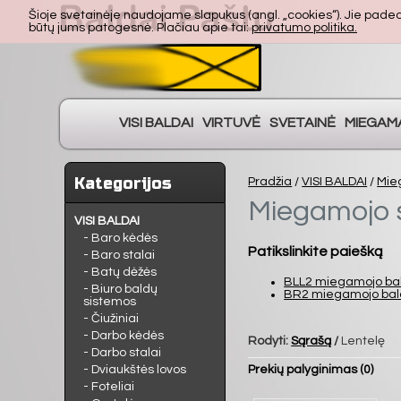
Šioje svetainėje naudojame slapukus (angl. „cookies“). Jie padeda 
būtų jums patogesnė. Plačiau apie tai:
privatumo politika.
VISI BALDAI
VIRTUVĖ
SVETAINĖ
MIEGAM
Kategorijos
Pradžia
/
VISI BALDAI
/
Mie
Miegamojo 
VISI BALDAI
- Baro kėdės
Patikslinkite paiešką
- Baro stalai
- Batų dėžės
BLL2 miegamojo ba
- Biuro baldų
BR2 miegamojo bal
sistemos
- Čiužiniai
- Darbo kėdės
Rodyti:
Sąrašą
/
Lentelę
- Darbo stalai
- Dviaukštės lovos
Prekių palyginimas (0)
- Foteliai