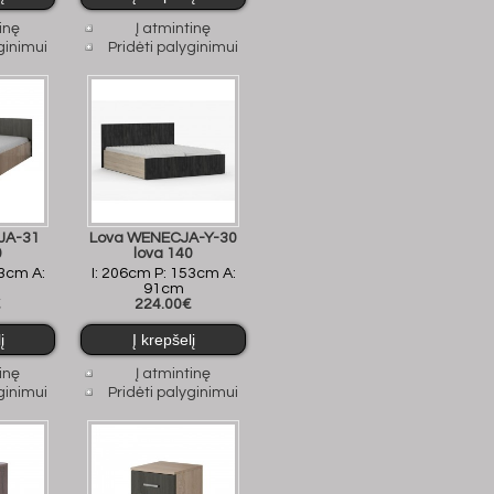
inę
Į atmintinę
ginimui
Pridėti palyginimui
JA-31
Lova WENECJA-Y-30
0
lova 140
73cm A:
I: 206cm P: 153cm A:
91cm
€
224.00€
inę
Į atmintinę
ginimui
Pridėti palyginimui