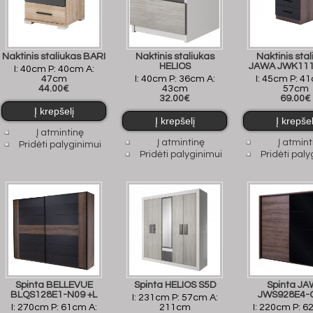
Naktinis staliukas BARI
Naktinis staliukas
Naktinis sta
HELIOS
JAWA JWK11
I: 40cm P: 40cm A:
47cm
I: 40cm P: 36cm A:
I: 45cm P: 4
44.00€
43cm
57cm
32.00€
69.00€
Į atmintinę
Į atmintinę
Į atmint
Pridėti palyginimui
Pridėti palyginimui
Pridėti paly
Spinta BELLEVUE
Spinta HELIOS S5D
Spinta J
BLQS128E1-N09 +L
JWS928E4-
I: 231cm P: 57cm A:
I: 270cm P: 61cm A:
211cm
I: 220cm P: 6