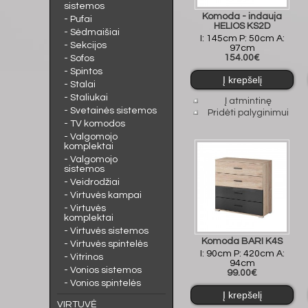
sistemos
Komoda - indauja
- Pufai
HELIOS KS2D
- Sėdmaišiai
I: 145cm P: 50cm A:
- Sekcijos
97cm
154.00€
- Sofos
- Spintos
- Stalai
- Staliukai
Į atmintinę
- Svetainės sistemos
Pridėti palyginimui
- TV komodos
- Valgomojo
komplektai
- Valgomojo
sistemos
- Veidrodžiai
- Virtuvės kampai
- Virtuvės
komplektai
- Virtuvės sistemos
Komoda BARI K4S
- Virtuvės spintelės
I: 90cm P: 420cm A:
- Vitrinos
94cm
- Vonios sistemos
99.00€
- Vonios spintelės
VIRTUVĖ