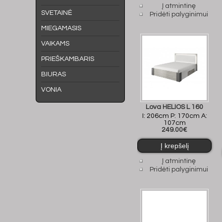
Į atmintinę
SVETAINĖ
Pridėti palyginimui
MIEGAMASIS
VAIKAMS
PRIEŠKAMBARIS
BIURAS
VONIA
Lova HELIOS L 160
I: 206cm P: 170cm A:
107cm
249.00€
Į atmintinę
Pridėti palyginimui