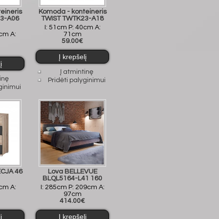
eineris
Komoda - konteineris
3-A06
TWIST TWTK23-A18
I: 51cm P: 40cm A:
0cm A:
71cm
59.00€
Į atmintinę
inę
Pridėti palyginimui
ginimui
CJA 46
Lova BELLEVUE
BLQL5164-L41 160
2cm A:
I: 285cm P: 209cm A:
97cm
414.00€