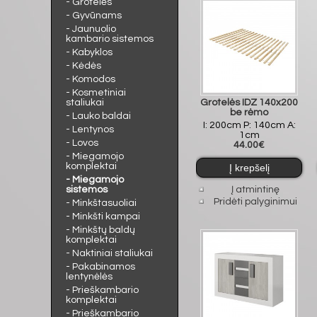
- Grotelės
- Gyvūnams
- Jaunuolio
kambario sistemos
- Kabyklos
- Kėdės
- Komodos
- Kosmetiniai
staliukai
Grotelės IDZ 140x200
be rėmo
- Lauko baldai
I: 200cm P: 140cm A:
- Lentynos
1cm
- Lovos
44.00€
- Miegamojo
komplektai
- Miegamojo
sistemos
Į atmintinę
Pridėti palyginimui
- Minkštasuoliai
- Minkšti kampai
- Minkštų baldų
komplektai
- Naktiniai staliukai
- Pakabinamos
lentynėlės
- Prieškambario
komplektai
- Prieškambario