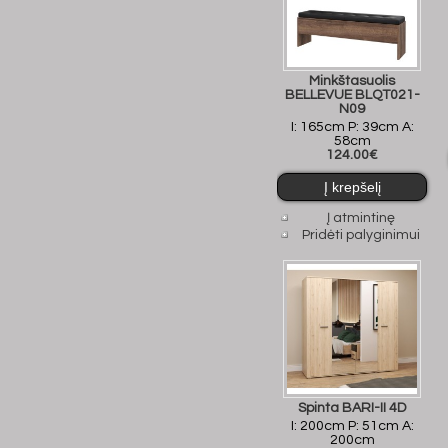
Minkštasuolis
BELLEVUE BLQT021-
N09
I: 165cm P: 39cm A:
58cm
124.00€
Į atmintinę
Pridėti palyginimui
Spinta BARI-II 4D
I: 200cm P: 51cm A:
200cm