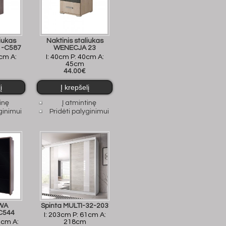
liukas
Naktinis staliukas
1-C587
WENECJA 23
1cm A:
I: 40cm P: 40cm A:
45cm
44.00€
inę
Į atmintinę
ginimui
Pridėti palyginimui
AWA
Spinta MULTI-32-203
C544
I: 203cm P: 61cm A:
2cm A:
218cm