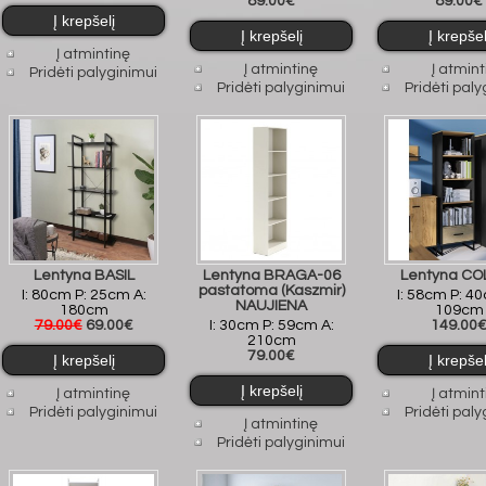
89.00€
89.00€
Į atmintinę
Į atmintinę
Į atmint
Pridėti palyginimui
Pridėti palyginimui
Pridėti paly
Lentyna BASIL
Lentyna BRAGA-06
Lentyna CO
pastatoma (Kaszmir)
I: 80cm P: 25cm A:
I: 58cm P: 4
NAUJIENA
180cm
109cm
79.00€
69.00€
I: 30cm P: 59cm A:
149.00
210cm
79.00€
Į atmintinę
Į atmint
Pridėti palyginimui
Pridėti paly
Į atmintinę
Pridėti palyginimui