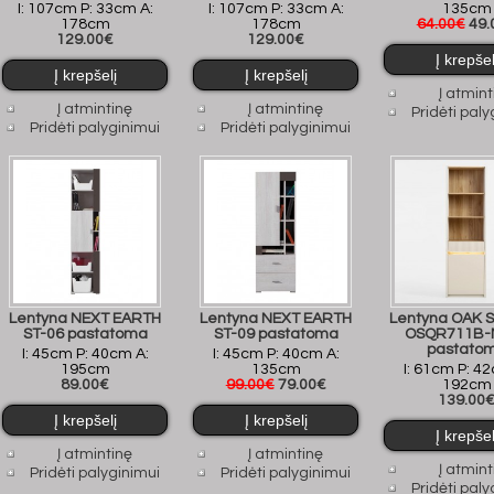
I: 107cm P: 33cm A:
I: 107cm P: 33cm A:
135cm
178cm
178cm
64.00€
49.
129.00€
129.00€
Į atmint
Į atmintinę
Į atmintinę
Pridėti paly
Pridėti palyginimui
Pridėti palyginimui
Lentyna NEXT EARTH
Lentyna NEXT EARTH
Lentyna OAK 
ST-06 pastatoma
ST-09 pastatoma
OSQR711B-
pastato
I: 45cm P: 40cm A:
I: 45cm P: 40cm A:
195cm
135cm
I: 61cm P: 4
89.00€
99.00€
79.00€
192cm
139.00
Į atmintinę
Į atmintinę
Į atmint
Pridėti palyginimui
Pridėti palyginimui
Pridėti paly