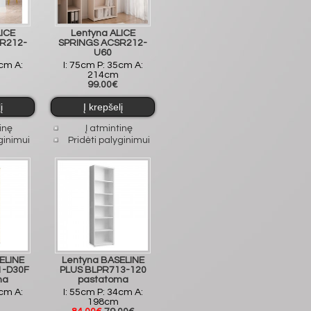
LICE
Lentyna ALICE
R212-
SPRINGS ACSR212-
U60
5cm A:
I: 75cm P: 35cm A:
214cm
99.00€
inę
Į atmintinę
ginimui
Pridėti palyginimui
ELINE
Lentyna BASELINE
1-D30F
PLUS BLPR713-120
ma
pastatoma
4cm A:
I: 55cm P: 34cm A:
198cm