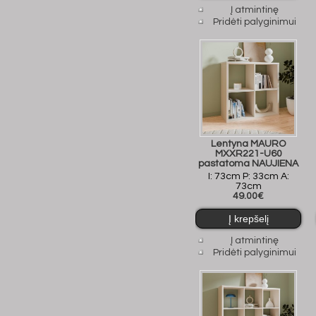
Į atmintinę
Pridėti palyginimui
Lentyna MAURO
MXXR221-U60
pastatoma NAUJIENA
I: 73cm P: 33cm A:
73cm
49.00€
Į atmintinę
Pridėti palyginimui