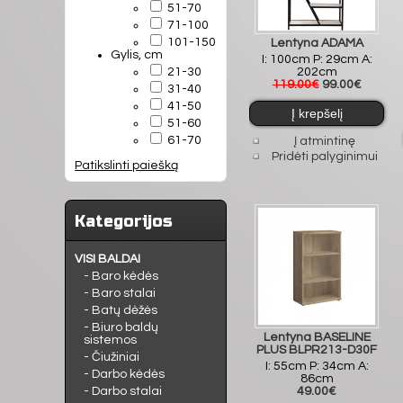
51-70
71-100
101-150
Lentyna ADAMA
Gylis, cm
I: 100cm P: 29cm A:
21-30
202cm
119.00€
99.00€
31-40
41-50
51-60
61-70
Į atmintinę
Pridėti palyginimui
Patikslinti paiešką
Kategorijos
VISI BALDAI
- Baro kėdės
- Baro stalai
- Batų dėžės
- Biuro baldų
Lentyna BASELINE
sistemos
PLUS BLPR213-D30F
- Čiužiniai
I: 55cm P: 34cm A:
- Darbo kėdės
86cm
- Darbo stalai
49.00€