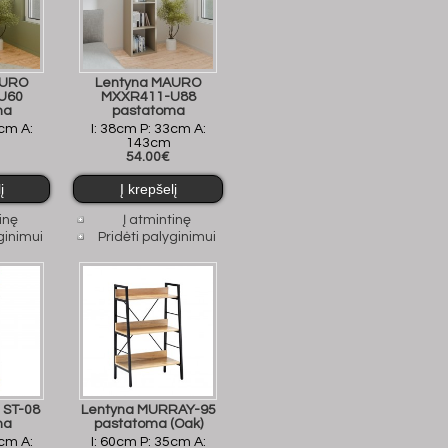
AURO
Lentyna MAURO
U60
MXXR411-U88
ma
pastatoma
3cm A:
I: 38cm P: 33cm A:
143cm
54.00€
inę
Į atmintinę
ginimui
Pridėti palyginimui
 ST-08
Lentyna MURRAY-95
ma
pastatoma (Oak)
1cm A:
I: 60cm P: 35cm A: