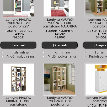
Lentyna MAURO
Lentyna MAURO
Lentyna M
MXXR411-120
MXXR411-D30F
MXXR411-
pastatoma V
pastatoma NAUJIENA
pastato
I: 38cm P: 33cm A:
I: 38cm P: 33cm A:
I: 38cm P: 3
143cm
143cm
143cm
54.00€
49.00€
54.00€
Į atmintinę
Į atmintinę
Į atmint
Pridėti palyginimui
Pridėti palyginimui
Pridėti paly
Lentyna MAURO
Lentyna MAURO
Lentyna MOBI
MXXR431-D30F
MXXR431-U60
pastato
pastatoma
pastatoma
I: 45cm P: 4