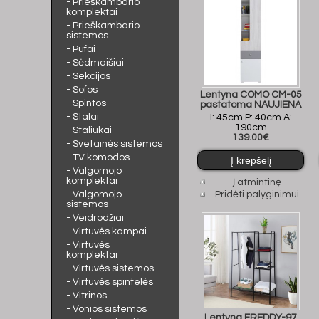
- Prieškambario
komplektai
- Prieškambario
sistemos
- Pufai
- Sėdmaišiai
- Sekcijos
- Sofos
Lentyna COMO CM-05
- Spintos
pastatoma NAUJIENA
- Stalai
I: 45cm P: 40cm A:
190cm
- Staliukai
139.00€
- Svetainės sistemos
- TV komodos
- Valgomojo
komplektai
Į atmintinę
- Valgomojo
Pridėti palyginimui
sistemos
- Veidrodžiai
- Virtuvės kampai
- Virtuvės
komplektai
- Virtuvės sistemos
- Virtuvės spintelės
- Vitrinos
- Vonios sistemos
Lentyna FREDDY-97