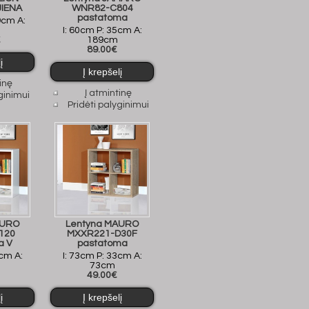
IENA
WNR82-C804
pastatoma
9cm A:
I: 60cm P: 35cm A:
€
189cm
89.00€
inę
Į atmintinę
ginimui
Pridėti palyginimui
AURO
Lentyna MAURO
120
MXXR221-D30F
a V
pastatoma
3cm A:
I: 73cm P: 33cm A:
73cm
49.00€