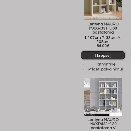
Lentyna MAURO
MXXR331-U60
pastatoma
I: 107cm P: 33cm A:
108cm
84.00€
Į atmintinę
Pridėti palyginimui
Lentyna MAURO
MXXR431-120
pastatoma V