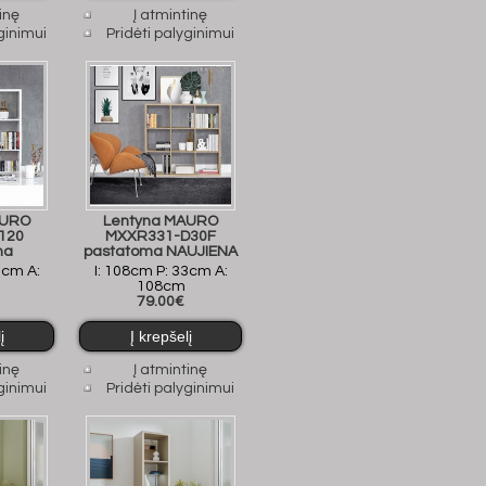
inę
Į atmintinę
ginimui
Pridėti palyginimui
AURO
Lentyna MAURO
120
MXXR331-D30F
ma
pastatoma NAUJIENA
3cm A:
I: 108cm P: 33cm A:
108cm
79.00€
inę
Į atmintinę
ginimui
Pridėti palyginimui