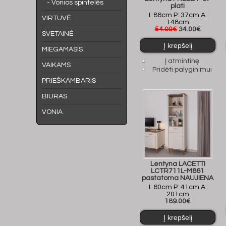
- Vonios spintelės
plati
I: 86cm P: 37cm A:
VIRTUVĖ
148cm
54.00€
34.00€
SVETAINĖ
MIEGAMASIS
Į atmintinę
VAIKAMS
Pridėti palyginimui
PRIEŠKAMBARIS
BIURAS
VONIA
Lentyna LACETTI
LCTR711L-M861
pastatoma NAUJIENA
I: 60cm P: 41cm A:
201cm
189.00€