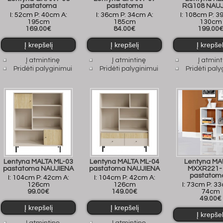
pastatoma
pastatoma
RG108 NAUJ
I: 52cm P: 40cm A:
I: 36cm P: 34cm A:
I: 108cm P: 3
195cm
185cm
130cm
169.00€
84.00€
199.00
Į atmintinę
Į atmintinę
Į atmint
Pridėti palyginimui
Pridėti palyginimui
Pridėti paly
Lentyna MALTA ML-03
Lentyna MALTA ML-04
Lentyna M
pastatoma NAUJIENA
pastatoma NAUJIENA
MXXR221-
pastatom
I: 104cm P: 42cm A:
I: 104cm P: 42cm A:
126cm
126cm
I: 73cm P: 3
99.00€
149.00€
74cm
49.00€