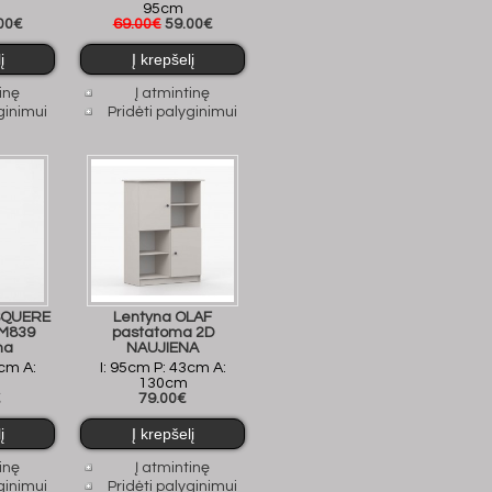
95cm
00€
69.00€
59.00€
inę
Į atmintinę
ginimui
Pridėti palyginimui
SQUERE
Lentyna OLAF
M839
pastatoma 2D
ma
NAUJIENA
2cm A:
I: 95cm P: 43cm A:
130cm
€
79.00€
inę
Į atmintinę
ginimui
Pridėti palyginimui