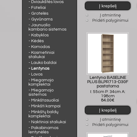
- Dviaukštės lovos
- Foteliai
- Grotelės
Į atmintinę
- Gyvūnams
Pridėti palyginimui
- Jaunuolio
kambario sistemos
- Kabyklos
- Kėdės
- Komodos
- Kosmetiniai
staliukai
- Lauko baldai
- Lentynos
- Lovos
Lentyna BASELINE
- Miegamojo
PLUS BLPR713-D30F
komplektai
pastatoma
- Miegamojo
I: 55cm P: 34cm A:
sistemos
198cm
- Minkštasuoliai
84.00€
- Minkšti kampai
- Minkštų baldų
komplektai
Į atmintinę
- Naktiniai staliukai
Pridėti palyginimui
- Pakabinamos
lentynėlės