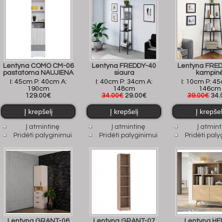
Lentyna COMO CM-06
Lentyna FREDDY-40
Lentyna FRE
pastatoma NAUJIENA
siaura
kampin
I: 45cm P: 40cm A:
I: 40cm P: 34cm A:
I: 10cm P: 4
190cm
148cm
146cm
129.00€
34.00€
29.00€
39.00€
34.
Į atmintinę
Į atmintinę
Į atmint
Pridėti palyginimui
Pridėti palyginimui
Pridėti paly
Lentyna GRANT-06
Lentyna GRANT-07
Lentyna HE