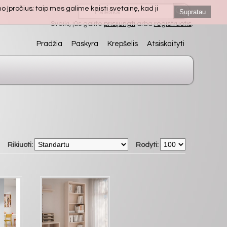
 įpročius; taip mes galime keisti svetainę, kad ji
Supratau
Sveiki, jūs galite
prisijungti
arba
registruotis
.
Pradžia
Paskyra
Krepšelis
Atsiskaityti
Rikiuoti:
Rodyti: