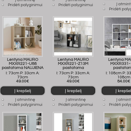
Į atmintinę
Į atmintinę
Į atmint
Pridėti palyginimui
Pridėti palyginimui
Pridėti paly
Lentyna MAURO
Lentyna MAURO
Lentyna M
MXXR221-U88
MXXR221-Z13M
MXXR331-
pastatoma NAUJIENA
pastatoma
pastato
I: 73cm P: 33cm A:
I: 73cm P: 33cm A:
I: 108cm P: 3
73cm
73cm
108cm
49.00€
49.00€
84.00€
Į atmintinę
Į atmintinę
Į atmint
Pridėti palyginimui
Pridėti palyginimui
Pridėti paly