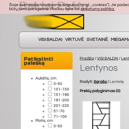
Šioje svetainėje naudojame slapukus (angl. „cookies“). Jie padeda 
būtų jums patogesnė. Plačiau apie tai:
privatumo politika.
VISI BALDAI
VIRTUVĖ
SVETAINĖ
MIEGAM
Patikslinti
Pradžia
/
VISI BALDAI
/
Len
paiešką
Lentynos
Aukštis, cm
Rodyti:
Sąrašą
/
Lentelę
0-50
101-150
Prekių palyginimas (0)
151-180
181-200
201-220
51-70
71-100
Plotis, cm
0-50