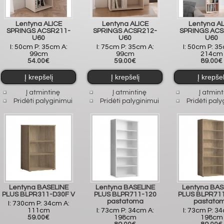
Lentyna ALICE
Lentyna ALICE
Lentyna A
SPRINGS ACSR211-
SPRINGS ACSR212-
SPRINGS ACS
U60
U60
U60
I: 50cm P: 35cm A:
I: 75cm P: 35cm A:
I: 50cm P: 3
99cm
99cm
214cm
54.00€
59.00€
89.00€
Į atmintinę
Į atmintinę
Į atmint
Pridėti palyginimui
Pridėti palyginimui
Pridėti paly
Lentyna BASELINE
Lentyna BASELINE
Lentyna BAS
PLUS BLPR311-D30F V
PLUS BLPR711-120
PLUS BLPR71
pastatoma
pastato
I: 730cm P: 34cm A:
111cm
I: 73cm P: 34cm A:
I: 73cm P: 3
59.00€
198cm
198cm