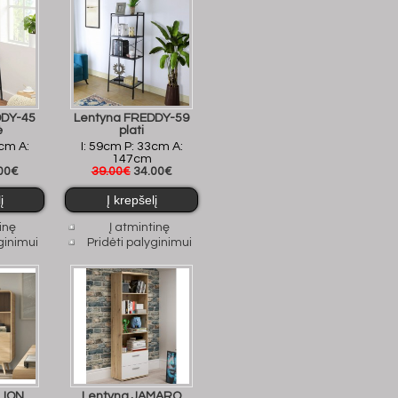
DDY-45
Lentyna FREDDY-59
ė
plati
5cm A:
I: 59cm P: 33cm A:
147cm
00€
39.00€
34.00€
inę
Į atmintinę
ginimui
Pridėti palyginimui
LION
Lentyna JAMARO