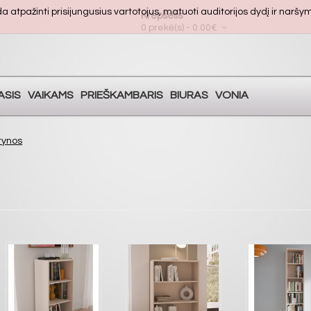
atpažinti prisijungusius vartotojus, matuoti auditorijos dydį ir naršymo
Krepšelis
0 prekė(s) - 0.00€
ASIS
VAIKAMS
PRIEŠKAMBARIS
BIURAS
VONIA
tynos