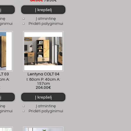
84.00€
79.00€
inę
Į atmintinę
ginimui
Pridėti palyginimui
LT 03
Lentyna COLT 04
0cm A:
I: 80cm P: 40cm A:
157cm
€
204.00€
inę
Į atmintinę
ginimui
Pridėti palyginimui