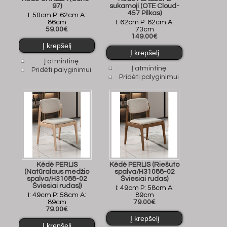
97)
sukamoji (OTE Cloud-
457 Pilkas)
I: 50cm P: 62cm A:
86cm
I: 62cm P: 62cm A:
59.00€
73cm
149.00€
Į atmintinę
Į atmintinę
Pridėti palyginimui
Pridėti palyginimui
Kėdė PERLIS
Kėdė PERLIS (Riešuto
(Natūralaus medžio
spalva/H31088-02
spalva/H31088-02
Šviesiai rudas)
Šviesiai rudas))
I: 49cm P: 58cm A:
I: 49cm P: 58cm A:
89cm
89cm
79.00€
79.00€