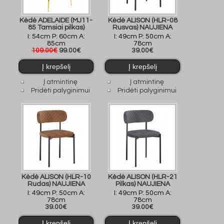
Kėdė ADELAIDE (MJ11-
Kėdė ALISON (HLR-08
85 Tamsiai pilkas)
Rusvas) NAUJIENA
I: 54cm P: 60cm A:
I: 49cm P: 50cm A:
85cm
78cm
109.00€
99.00€
39.00€
Į atmintinę
Į atmintinę
Pridėti palyginimui
Pridėti palyginimui
Kėdė ALISON (HLR-10
Kėdė ALISON (HLR-21
Rudas) NAUJIENA
Pilkas) NAUJIENA
I: 49cm P: 50cm A:
I: 49cm P: 50cm A:
78cm
78cm
39.00€
39.00€