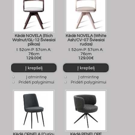
Kėdė NOVELA (Rich
Kėdė NOVELA (White
Walnut/GL-12 Šviesiai
Ash/CV-07 Šviesiai
pilkas)
rudas)
I: 52cm P: 57cm A:
I: 52cm P: 57cm A:
76cm
76cm
129.00€
129.00€
Į atmintinę
Į atmintinę
Pridėti palyginimui
Pridėti palyginimui
Kėdė ORNELA (Curio-
Kėdė PENELOPE