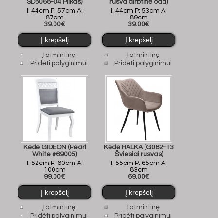
SD8068-04 Pilkas)
rusva dirbtinė oda)
I: 44cm P: 57cm A:
I: 44cm P: 53cm A:
87cm
89cm
39.00€
39.00€
Į atmintinę
Į atmintinę
Pridėti palyginimui
Pridėti palyginimui
Kėdė GIDEON (Pearl
Kėdė HALKA (G062-13
White #69005)
Šviesiai rusvas)
I: 52cm P: 60cm A:
I: 55cm P: 65cm A:
100cm
83cm
99.00€
69.00€
Į atmintinę
Į atmintinę
Pridėti palyginimui
Pridėti palyginimui