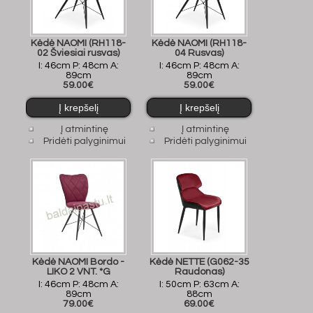
Kėdė NAOMI (RH118-
Kėdė NAOMI (RH118-
02 Šviesiai rusvas)
04 Rusvas)
I: 46cm P: 48cm A:
I: 46cm P: 48cm A:
89cm
89cm
59.00€
59.00€
Į atmintinę
Į atmintinę
Pridėti palyginimui
Pridėti palyginimui
Kėdė NAOMI Bordo -
Kėdė NETTE (G062-35
LIKO 2 VNT. *G
Raudonas)
I: 46cm P: 48cm A:
I: 50cm P: 63cm A:
89cm
88cm
79.00€
69.00€