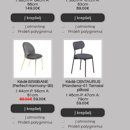
I: 60cm P: 64cm A:
I: 58cm P: 61cm A:
88cm
83cm
149.00€
89.00€
Į atmintinę
Į atmintinę
Pridėti palyginimui
Pridėti palyginimui
Kėdė BRISBANE
Kėdė CENTAURUS
(Perfect Harmony-90)
(Mondena-01 Tamsiai
pilkas)
I: 44cm P: 56cm A:
81cm
I: 48cm P: 47cm A:
69.00€
59.00€
79cm
59.00€
Į atmintinę
Į atmintinę
Pridėti palyginimui
Pridėti palyginimui