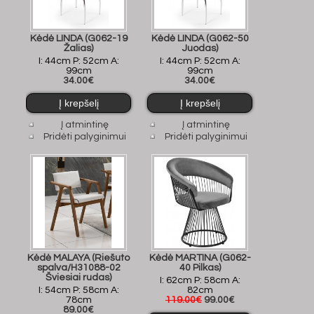
Kėdė LINDA (G062-19
Kėdė LINDA (G062-50
Žalias)
Juodas)
I: 44cm P: 52cm A:
I: 44cm P: 52cm A:
99cm
99cm
34.00€
34.00€
Į atmintinę
Į atmintinę
Pridėti palyginimui
Pridėti palyginimui
Kėdė MALAYA (Riešuto
Kėdė MARTINA (G062-
spalva/H31088-02
40 Pilkas)
Šviesiai rudas)
I: 62cm P: 58cm A:
I: 54cm P: 58cm A:
82cm
78cm
119.00€
99.00€
89.00€