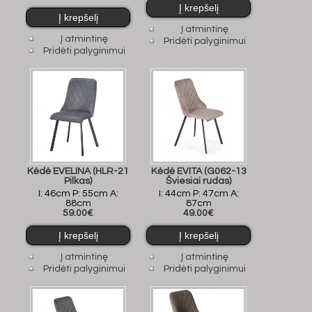
Į atmintinę
Į atmintinę
Pridėti palyginimui
Pridėti palyginimui
Kėdė EVELINA (HLR-21
Kėdė EVITA (G062-13
Pilkas)
Šviesiai rudas)
I: 46cm P: 55cm A:
I: 44cm P: 47cm A:
88cm
87cm
59.00€
49.00€
Į atmintinę
Į atmintinę
Pridėti palyginimui
Pridėti palyginimui