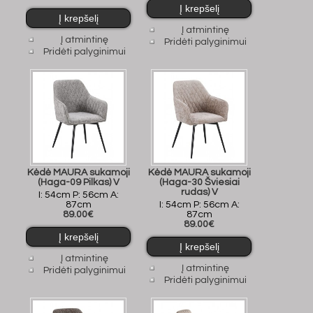
Į atmintinę
Į atmintinę
Pridėti palyginimui
Pridėti palyginimui
Kėdė MAURA sukamoji
Kėdė MAURA sukamoji
(Haga-09 Pilkas) V
(Haga-30 Šviesiai
rudas) V
I: 54cm P: 56cm A:
87cm
I: 54cm P: 56cm A:
89.00€
87cm
89.00€
Į atmintinę
Į atmintinę
Pridėti palyginimui
Pridėti palyginimui