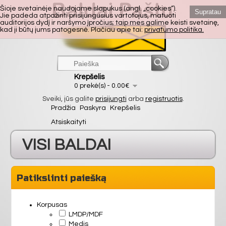
Šioje svetainėje naudojame slapukus (angl. „cookies“).
Supratau
Jie padeda atpažinti prisijungusius vartotojus, matuoti
auditorijos dydį ir naršymo įpročius; taip mes galime keisti svetainę,
kad ji būtų jums patogesnė. Plačiau apie tai:
privatumo politika.
Krepšelis
0 prekė(s) - 0.00€
Sveiki, jūs galite
prisijungti
arba
registruotis
.
Pradžia
Paskyra
Krepšelis
Atsiskaityti
VISI BALDAI
VIRTUVĖ
Patikslinti paiešką
SVETAINĖ
Korpusas
LMDP/MDF
Medis