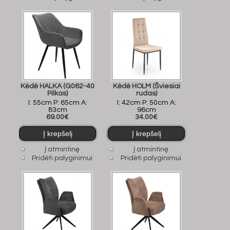
Kėdė HALKA (G062-40
Kėdė HOLM (Šviesiai
Pilkas)
rudas)
I: 55cm P: 65cm A:
I: 42cm P: 50cm A:
83cm
96cm
69.00€
34.00€
Į atmintinę
Į atmintinę
Pridėti palyginimui
Pridėti palyginimui