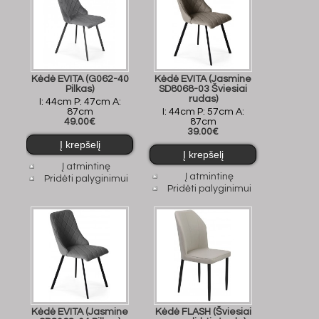
Kėdė EVITA (G062-40
Kėdė EVITA (Jasmine
Pilkas)
SD8068-03 Šviesiai
rudas)
I: 44cm P: 47cm A:
87cm
I: 44cm P: 57cm A:
49.00€
87cm
39.00€
Į atmintinę
Į atmintinę
Pridėti palyginimui
Pridėti palyginimui
Kėdė EVITA (Jasmine
Kėdė FLASH (Šviesiai