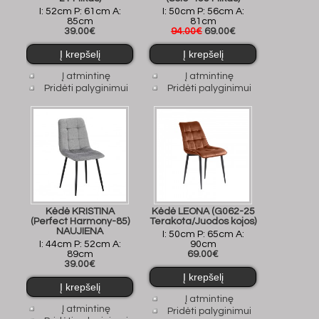
I: 52cm P: 61cm A:
I: 50cm P: 56cm A:
85cm
81cm
39.00€
94.00€
69.00€
Į atmintinę
Į atmintinę
Pridėti palyginimui
Pridėti palyginimui
Kėdė KRISTINA
Kėdė LEONA (G062-25
(Perfect Harmony-85)
Terakota/Juodos kojos)
NAUJIENA
I: 50cm P: 65cm A:
I: 44cm P: 52cm A:
90cm
89cm
69.00€
39.00€
Į atmintinę
Į atmintinę
Pridėti palyginimui