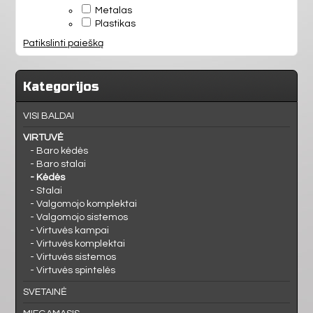
MIEGAMASIS
Metalas
Plastikas
VAIKAMS
Patikslinti paiešką
PRIEŠKAMBARIS
Kategorijos
VISI BALDAI
BIURAS
VIRTUVĖ
- Baro kėdės
VONIA
- Baro stalai
- Kėdės
- Stalai
- Valgomojo komplektai
- Valgomojo sistemos
- Virtuvės kampai
- Virtuvės komplektai
- Virtuvės sistemos
- Virtuvės spintelės
SVETAINĖ