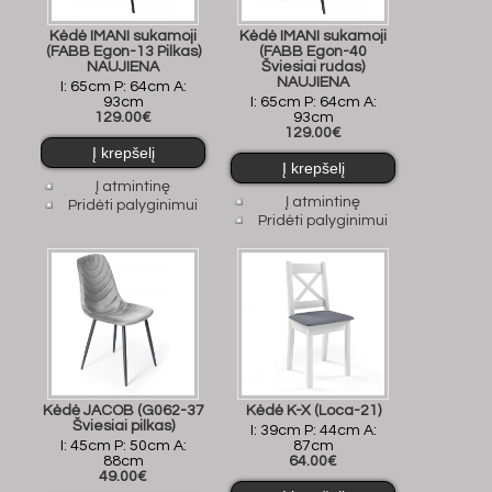
Kėdė IMANI sukamoji
Kėdė IMANI sukamoji
(FABB Egon-13 Pilkas)
(FABB Egon-40
NAUJIENA
Šviesiai rudas)
NAUJIENA
I: 65cm P: 64cm A:
93cm
I: 65cm P: 64cm A:
129.00€
93cm
129.00€
Į atmintinę
Į atmintinę
Pridėti palyginimui
Pridėti palyginimui
Kėdė JACOB (G062-37
Kėdė K-X (Loca-21)
Šviesiai pilkas)
I: 39cm P: 44cm A:
I: 45cm P: 50cm A:
87cm
88cm
64.00€
49.00€