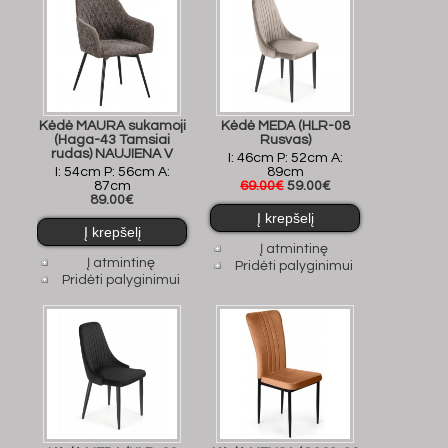
Kėdė MAURA sukamoji
Kėdė MEDA (HLR-08
(Haga-43 Tamsiai
Rusvas)
rudas) NAUJIENA V
I: 46cm P: 52cm A:
I: 54cm P: 56cm A:
89cm
87cm
69.00€
59.00€
89.00€
Į atmintinę
Į atmintinę
Pridėti palyginimui
Pridėti palyginimui