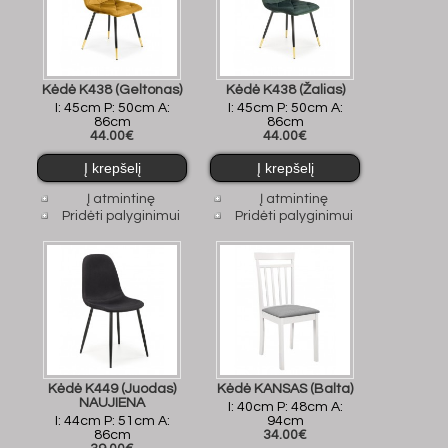
Kėdė K438 (Geltonas)
Kėdė K438 (Žalias)
I: 45cm P: 50cm A:
I: 45cm P: 50cm A:
86cm
86cm
44.00€
44.00€
Į atmintinę
Į atmintinę
Pridėti palyginimui
Pridėti palyginimui
Kėdė K449 (Juodas)
Kėdė KANSAS (Balta)
NAUJIENA
I: 40cm P: 48cm A:
I: 44cm P: 51cm A:
94cm
86cm
34.00€