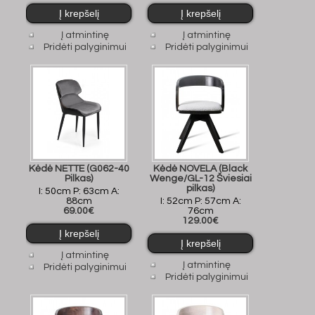
Į atmintinę
Į atmintinę
Pridėti palyginimui
Pridėti palyginimui
Kėdė NETTE (G062-40
Kėdė NOVELA (Black
Pilkas)
Wenge/GL-12 Šviesiai
pilkas)
I: 50cm P: 63cm A:
88cm
I: 52cm P: 57cm A:
69.00€
76cm
129.00€
Į atmintinę
Į atmintinę
Pridėti palyginimui
Pridėti palyginimui