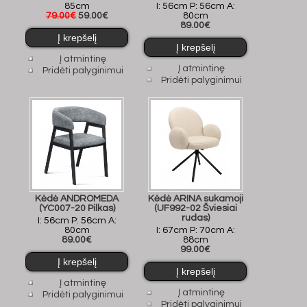
85cm
I: 56cm P: 56cm A:
79.00€
59.00€
80cm
89.00€
Į atmintinę
Į atmintinę
Pridėti palyginimui
Pridėti palyginimui
Kėdė ANDROMEDA
Kėdė ARINA sukamoji
(YC007-20 Pilkas)
(UF992-02 Šviesiai
rudas)
I: 56cm P: 56cm A:
80cm
I: 67cm P: 70cm A:
89.00€
88cm
99.00€
Į atmintinę
Į atmintinę
Pridėti palyginimui
Pridėti palyginimui