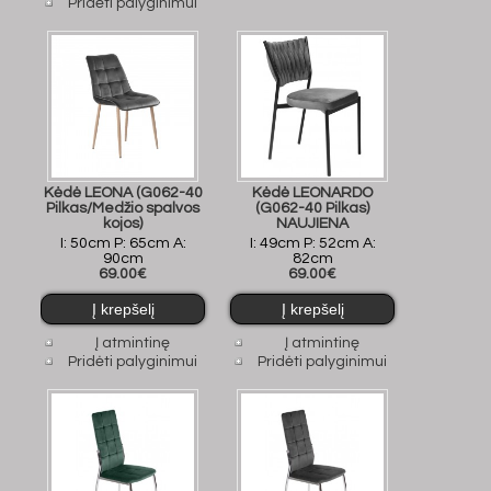
Pridėti palyginimui
Kėdė LEONA (G062-40
Kėdė LEONARDO
Pilkas/Medžio spalvos
(G062-40 Pilkas)
kojos)
NAUJIENA
I: 50cm P: 65cm A:
I: 49cm P: 52cm A:
90cm
82cm
69.00€
69.00€
Į atmintinę
Į atmintinę
Pridėti palyginimui
Pridėti palyginimui