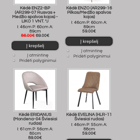
Kėdė ENZ2-BP
Kėdė ENZO (AR299-16
(AR299-07 Rusvas +
Pilkas/Medžio spalvos
Medžio spalvos kojos) -
kojos)
LIKO 1 VNT. *J
I: 46cm P: 60cm A:
I: 46cm P: 60cm A:
89cm
89cm
59.00€
86.00€
69.00€
Į atmintinę
Į atmintinę
Pridėti palyginimui
Pridėti palyginimui
Kėdė ERIDANUS
Kėdė EVELINA (HLR-11
(Mondena-04 Šviesiai
Šviesiai rudas)
rudas)
I: 46cm P: 55cm A:
I: 61cm P: 56cm A:
88cm
80cm
59.00€
89.00€