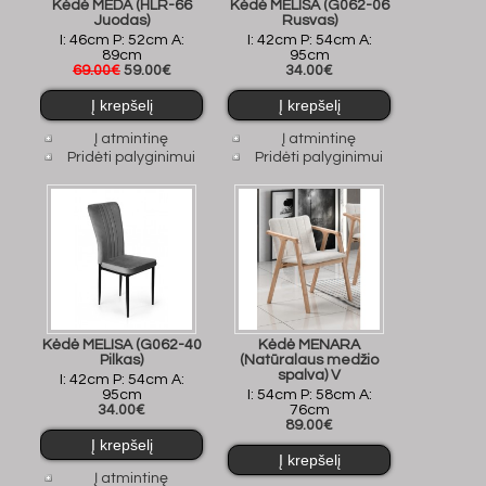
Kėdė MEDA (HLR-66
Kėdė MELISA (G062-06
Juodas)
Rusvas)
I: 46cm P: 52cm A:
I: 42cm P: 54cm A:
89cm
95cm
69.00€
59.00€
34.00€
Į atmintinę
Į atmintinę
Pridėti palyginimui
Pridėti palyginimui
Kėdė MELISA (G062-40
Kėdė MENARA
Pilkas)
(Natūralaus medžio
spalva) V
I: 42cm P: 54cm A:
95cm
I: 54cm P: 58cm A:
34.00€
76cm
89.00€
Į atmintinę