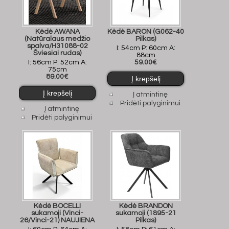
Kėdė AWANA
Kėdė BARON (G062-40
(Natūralaus medžio
Pilkas)
spalva/H31088-02
I: 54cm P: 60cm A:
Šviesiai rudas)
88cm
I: 56cm P: 52cm A:
59.00€
75cm
89.00€
Į atmintinę
Pridėti palyginimui
Į atmintinę
Pridėti palyginimui
Kėdė BOCELLI
Kėdė BRANDON
sukamoji (Vinci-
sukamoji (1895-21
26/Vinci-21) NAUJIENA
Pilkas)