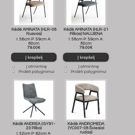
Kėdė AMINATA (HLR-08
Kėdė AMINATA (HLR-21
Rusvas)
Pilkas) NAUJIENA
I: 58cm P: 59cm A:
I: 58cm P: 59cm A:
80cm
80cm
79.00€
79.00€
Į atmintinę
Į atmintinę
Pridėti palyginimui
Pridėti palyginimui
Kėdė ANDREA (GY91-
Kėdė ANDROMEDA
23 Pilka)
(YC007-08 Šviesiai
rudas)
I: 52cm P: 62cm A: