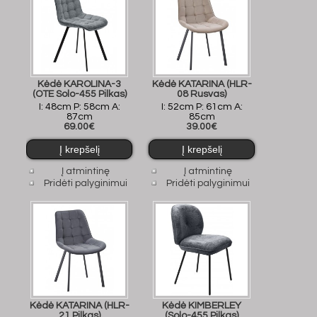
Kėdė KAROLINA-3
Kėdė KATARINA (HLR-
(OTE Solo-455 Pilkas)
08 Rusvas)
I: 48cm P: 58cm A:
I: 52cm P: 61cm A:
87cm
85cm
69.00€
39.00€
Į atmintinę
Į atmintinę
Pridėti palyginimui
Pridėti palyginimui
Kėdė KATARINA (HLR-
Kėdė KIMBERLEY
21 Pilkas)
(Solo-455 Pilkas)